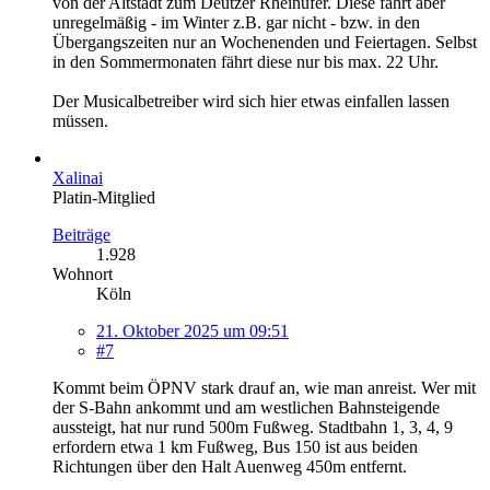
von der Altstadt zum Deutzer Rheinufer. Diese fährt aber
unregelmäßig - im Winter z.B. gar nicht - bzw. in den
Übergangszeiten nur an Wochenenden und Feiertagen. Selbst
in den Sommermonaten fährt diese nur bis max. 22 Uhr.
Der Musicalbetreiber wird sich hier etwas einfallen lassen
müssen.
Xalinai
Platin-Mitglied
Beiträge
1.928
Wohnort
Köln
21. Oktober 2025 um 09:51
#7
Kommt beim ÖPNV stark drauf an, wie man anreist. Wer mit
der S-Bahn ankommt und am westlichen Bahnsteigende
aussteigt, hat nur rund 500m Fußweg. Stadtbahn 1, 3, 4, 9
erfordern etwa 1 km Fußweg, Bus 150 ist aus beiden
Richtungen über den Halt Auenweg 450m entfernt.