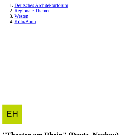
Deutsches Architekturforum
Regionale Themen
Westen
Köln/Bonn
"Theater am Rhein" (Deutz, Neubau)