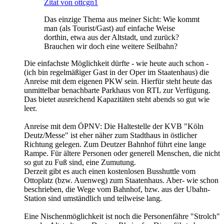
Zitat von ottcgn1
Das einzige Thema aus meiner Sicht: Wie kommt
man (als Tourist/Gast) auf einfache Weise
dorthin, etwa aus der Altstadt, und zurück?
Brauchen wir doch eine weitere Seilbahn?
Die einfachste Möglichkeit dürfte - wie heute auch schon -
(ich bin regelmäßiger Gast in der Oper im Staatenhaus) die
Anreise mit dem eigenen PKW sein. Hierfür steht heute das
unmittelbar benachbarte Parkhaus von RTL zur Verfügung.
Das bietet ausreichend Kapazitäten steht abends so gut wie
leer.
Anreise mit dem ÖPNV: Die Haltestelle der KVB "Köln
Deutz/Messe" ist eher näher zum Stadthaus in östlicher
Richtung gelegen. Zum Deutzer Bahnhof führt eine lange
Rampe. Für ältere Personen oder generell Menschen, die nicht
so gut zu Fuß sind, eine Zumutung.
Derzeit gibt es auch einen kostenlosen Busshuttle vom
Ottoplatz (bzw. Auenweg) zum Staatenhaus. Aber- wie schon
beschrieben, die Wege vom Bahnhof, bzw. aus der Ubahn-
Station sind umständlich und teilweise lang.
Eine Nischenmöglichkeit ist noch die Personenfähre "Strolch"