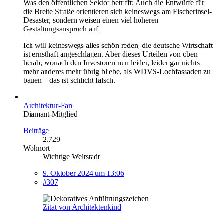
Was den öffentlichen Sektor betrifft: Auch die Entwürfe für
die Breite Straße orientieren sich keineswegs am Fischerinsel-
Desaster, sondern weisen einen viel höheren
Gestaltungsanspruch auf.
Ich will keineswegs alles schön reden, die deutsche Wirtschaft
ist ernsthaft angeschlagen. Aber dieses Urteilen von oben
herab, wonach den Investoren nun leider, leider gar nichts
mehr anderes mehr übrig bliebe, als WDVS-Lochfassaden zu
bauen – das ist schlicht falsch.
Architektur-Fan
Diamant-Mitglied
Beiträge
2.729
Wohnort
Wichtige Weltstadt
9. Oktober 2024 um 13:06
#307
Zitat von Architektenkind