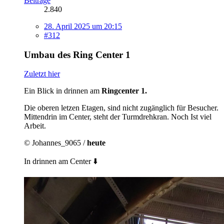
Beiträge
2.840
28. April 2025 um 20:15
#312
Umbau des Ring Center 1
Zuletzt hier
Ein Blick in drinnen am
Ringcenter 1.
Die oberen letzen Etagen, sind nicht zugänglich für Besucher.
Mittendrin im Center, steht der Turmdrehkran. Noch Ist viel
Arbeit.
© Johannes_9065 /
heute
In drinnen am Center ⬇️