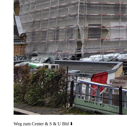
Weg zum Center & S & U Bhf ⬇️