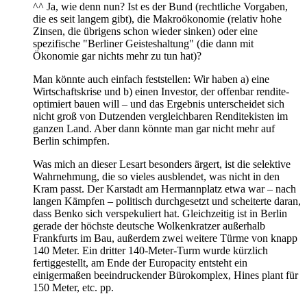
^^ Ja, wie denn nun? Ist es der Bund (rechtliche Vorgaben,
die es seit langem gibt), die Makroökonomie (relativ hohe
Zinsen, die übrigens schon wieder sinken) oder eine
spezifische "Berliner Geisteshaltung" (die dann mit
Ökonomie gar nichts mehr zu tun hat)?
Man könnte auch einfach feststellen: Wir haben a) eine
Wirtschaftskrise und b) einen Investor, der offenbar rendite-
optimiert bauen will – und das Ergebnis unterscheidet sich
nicht groß von Dutzenden vergleichbaren Renditekisten im
ganzen Land. Aber dann könnte man gar nicht mehr auf
Berlin schimpfen.
Was mich an dieser Lesart besonders ärgert, ist die selektive
Wahrnehmung, die so vieles ausblendet, was nicht in den
Kram passt. Der Karstadt am Hermannplatz etwa war – nach
langen Kämpfen – politisch durchgesetzt und scheiterte daran,
dass Benko sich verspekuliert hat. Gleichzeitig ist in Berlin
gerade der höchste deutsche Wolkenkratzer außerhalb
Frankfurts im Bau, außerdem zwei weitere Türme von knapp
140 Meter. Ein dritter 140-Meter-Turm wurde kürzlich
fertiggestellt, am Ende der Europacity entsteht ein
einigermaßen beeindruckender Bürokomplex, Hines plant für
150 Meter, etc. pp.