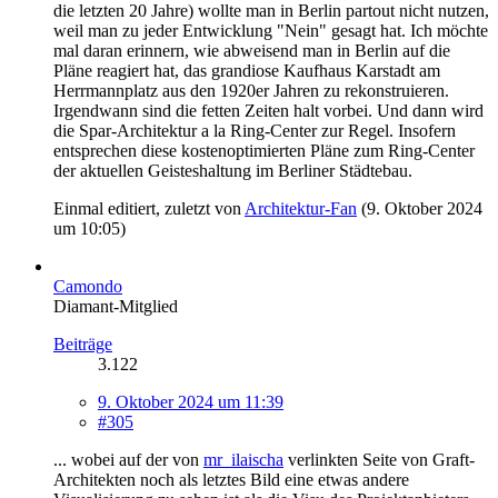
die letzten 20 Jahre) wollte man in Berlin partout nicht nutzen,
weil man zu jeder Entwicklung "Nein" gesagt hat. Ich möchte
mal daran erinnern, wie abweisend man in Berlin auf die
Pläne reagiert hat, das grandiose Kaufhaus Karstadt am
Herrmannplatz aus den 1920er Jahren zu rekonstruieren.
Irgendwann sind die fetten Zeiten halt vorbei. Und dann wird
die Spar-Architektur a la Ring-Center zur Regel. Insofern
entsprechen diese kostenoptimierten Pläne zum Ring-Center
der aktuellen Geisteshaltung im Berliner Städtebau.
Einmal editiert, zuletzt von
Architektur-Fan
(
9. Oktober 2024
um 10:05
)
Camondo
Diamant-Mitglied
Beiträge
3.122
9. Oktober 2024 um 11:39
#305
... wobei auf der von
mr_ilaischa
verlinkten Seite von Graft-
Architekten noch als letztes Bild eine etwas andere