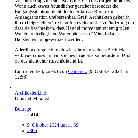
Visualisierung zu sehen ist als die Visu des Projektanbieters.
Wenn auch etwas freundlicher gestaltet besonders die
Eingangssituation bleibt doch der krasse Bruch zur
Anfangssituation unübersehbar. Graft-Architekten gehen in
ihrem beigestellten Text nur insoweit auf die Veränderung ein,
dass sie beschreiben, dass Handel momentan einem großen
Wandel unterliegt und Warenhäuser zu ”Mixed-Used-
Bausteinen” umgewandelt werden.
Allerdings frage ich mich wie sehr man sich als Architekt
verbiegen muss um ein solches Ergebnis zu befördern. Und
ob das nicht eher rufschädigend ist.
Einmal editiert, zuletzt von
Camondo
(
9. Oktober 2024 um
12:56
)
Architektenkind
Diamant-Mitglied
Beiträge
2.414
9. Oktober 2024 um 11:39
#306