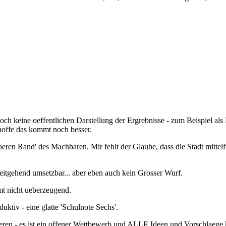
och keine oeffentlichen Darstellung der Ergrebnisse - zum Beispiel als 
hoffe das kommt noch besser.
eren Rand' des Machbaren. Mir fehlt der Glaube, dass die Stadt mittelfr
itgehend umsetzbar... aber eben auch kein Grosser Wurf.
mt nicht ueberzeugend.
uktiv - eine glatte 'Schulnote Sechs'.
ren - es ist ein offener Wettbewerb und ALLE Ideen und Vorschlaege k