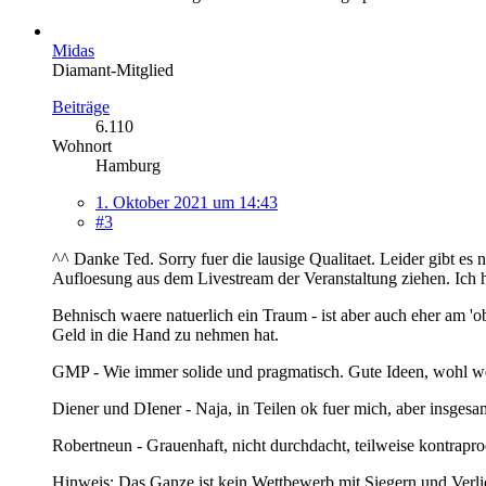
Midas
Diamant-Mitglied
Beiträge
6.110
Wohnort
Hamburg
1. Oktober 2021 um 14:43
#3
^^ Danke Ted. Sorry fuer die lausige Qualitaet. Leider gibt es n
Aufloesung aus dem Livestream der Veranstaltung ziehen. Ich 
Behnisch waere natuerlich ein Traum - ist aber auch eher am 'ob
Geld in die Hand zu nehmen hat.
GMP - Wie immer solide und pragmatisch. Gute Ideen, wohl we
Diener und DIener - Naja, in Teilen ok fuer mich, aber insgesa
Robertneun - Grauenhaft, nicht durchdacht, teilweise kontraprod
Hinweis: Das Ganze ist kein Wettbewerb mit Siegern und Verlie