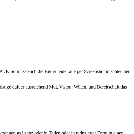
PDF. So musste ich die Bilder leider alle per Screenshot in schlechter
istige dafuer ausreichend Mut, Vision, Willen, und Bereitschaft das
oennen ggf ganz oder in Teilen oder in reduzierter Form in einen