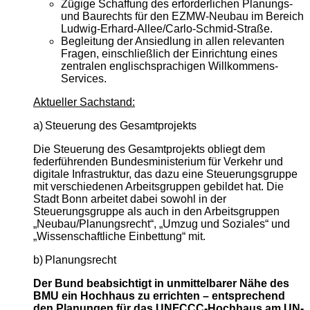
Zügige Schaffung des erforderlichen Planungs-
und Baurechts für den EZMW-Neubau im Bereich
Ludwig-Erhard-Allee/Carlo-Schmid-Straße.
Begleitung der Ansiedlung in allen relevanten
Fragen, einschließlich der Einrichtung eines
zentralen englischsprachigen Willkommens-
Services.
Aktueller Sachstand:
a)
Steuerung des Gesamtprojekts
Die Steuerung des Gesamtprojekts obliegt dem
federführenden Bundesministerium für Verkehr und
digitale Infrastruktur, das dazu eine Steuerungsgruppe
mit verschiedenen Arbeitsgruppen gebildet hat. Die
Stadt Bonn arbeitet dabei sowohl in der
Steuerungsgruppe als auch in den Arbeitsgruppen
„Neubau/Planungsrecht“, „Umzug und Soziales“ und
„Wissenschaftliche Einbettung“ mit.
b)
Planungsrecht
Der Bund beabsichtigt in unmittelbarer Nähe des
BMU ein Hochhaus zu errichten – entsprechend
den Planungen für das UNFCCC-Hochhaus am UN-