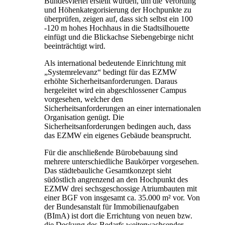
Bundesviertel erstellt wurden, um die Verortung
und Höhenkategorisierung der Hochpunkte zu
überprüfen, zeigen auf, dass sich selbst ein 100
-120 m hohes Hochhaus in die Stadtsilhouette
einfügt und die Blickachse Siebengebirge nicht
beeinträchtigt wird.
Als international bedeutende Einrichtung mit
„Systemrelevanz“ bedingt für das EZMW
erhöhte Sicherheitsanforderungen. Daraus
hergeleitet wird ein abgeschlossener Campus
vorgesehen, welcher den
Sicherheitsanforderungen an einer internationalen
Organisation genügt. Die
Sicherheitsanforderungen bedingen auch, dass
das EZMW ein eigenes Gebäude beansprucht.
Für die anschließende Bürobebauung sind
mehrere unterschiedliche Baukörper vorgesehen.
Das städtebauliche Gesamtkonzept sieht
südöstlich angrenzend an den Hochpunkt des
EZMW drei sechsgeschossige Atriumbauten mit
einer BGF von insgesamt ca. 35.000 m² vor. Von
der Bundesanstalt für Immobilienaufgaben
(BImA) ist dort die Errichtung von neuen bzw.
die Deckung des Bedarfs weiterwachsender