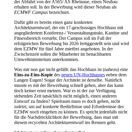
der Abfahrt von der A565/ AS Rheinaue, einen Neubau
erhalten soll. In der Bewerbung wird dieser Neubau als
ECMWF Campus
bezeichnet.
Dafür gibt es bereits einen ganz konkreten
Architekturentwurf, der ein 17-geschossiges Hochhaus mit
angegliedertem Konferenz-/ Veranstaltungstrakt, Kantine und
Fitnessbereich vorsieht. Der Campus soll im Fall der
erfolgreichen Bewerbung bis 2026 fertiggestellt sein und wird
dem EZMW für fünf Jahre mietfrei angeboten. In der
Zwischenzeit sollen die Mitarbeiter im benachbarten
Umweltministerium unterkommen.
Was mir nun gar nicht gefällt: das Hochhaus ist (nahezu) eine
Eins-zu-Eins-Kopie
des
neuen UN-Hochhauses
neben dem
Langen Eugen! Sogar der Architekt ist derselbe. Natürlich
musste es mit der Bewerbung schnell gehen, aber das kann
doch keiner ernst meinen. War es in der zur Verfügung
stehenden Zeit tatsächlich nicht möglich, einen anderen
Entwurf zu finden? Spielraum muss es doch geben, nicht
zuletzt, um auf konkrete Bedürfnisse und Erfordernisse des
EZMW noch eingehen zu können. Es spricht jedenfalls nicht
für die Nachdrücklichkeit der Bewerbung, dass man mit
diesem recycelten Architekturentwurf ins Rennen geht.