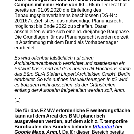
Campus mit einer Höhe von 60 – 65 m.
Der Rat hat
bereits am 01.09.2020 die Einleitung des
Bebauungsplanverfahrens beschlossen (DS-Nr.:
201167). Ziel ist es, das notwendige Planungsrecht
möglichst bis Ende 2022 zu schaffen. Daran
anschließen würde sich eine rd. dreijährige Bauphase.
Die Grundlagen für das Planungsrecht werden derzeit
in Abstimmung mit dem Bund als Vorhabenträger
erarbeitet.
Es wird offenbar tatsächlich auf einen
Architekturwettbewerb verzichtet und stattdessen ein
Entwurf basierend auf dem neuen UN-Hochhaus durch
das Büro SL/A Stefan Lippert Architekten GmbH, Berlin
erarbeitet. So wie auf den Visualisierungen in #2 wird
es trotzdem nicht aussehen, da der Grünstreifen
entlang der Autobahn freigehalten werden soll, Anm.
[...]
Die für das EZMW erforderliche Erweiterungsfläche
kann auf dem Areal des BMU planerisch
ausgewiesen werden, auf dem sich z. T. temporäre
Bürobauten des Bundes befinden
[
Standort
bei
Google Maps, Anm.]
.
Da für diesen Bereich bereits