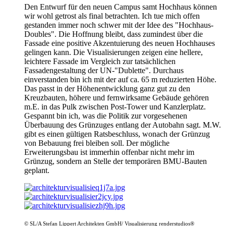
Den Entwurf für den neuen Campus samt Hochhaus können
wir wohl getrost als final betrachten. Ich tue mich offen
gestanden immer noch schwer mit der Idee des "Hochhaus-
Doubles". Die Hoffnung bleibt, dass zumindest über die
Fassade eine positive Akzentuierung des neuen Hochhauses
gelingen kann. Die Visualisierungen zeigen eine hellere,
leichtere Fassade im Vergleich zur tatsächlichen
Fassadengestaltung der UN-"Dublette". Durchaus
einverstanden bin ich mit der auf ca. 65 m reduzierten Höhe.
Das passt in der Höhenentwicklung ganz gut zu den
Kreuzbauten, höhere und fernwirksame Gebäude gehören
m.E. in das Pulk zwischen Post-Tower und Kanzlerplatz.
Gespannt bin ich, was die Politik zur vorgesehenen
Überbauung des Grünzuges entlang der Autobahn sagt. M.W.
gibt es einen gültigen Ratsbeschluss, wonach der Grünzug
von Bebauung frei bleiben soll. Der mögliche
Erweiterungsbau ist immerhin offenbar nicht mehr im
Grünzug, sondern an Stelle der temporären BMU-Bauten
geplant.
© SL/A Stefan Lippert Architekten GmbH/ Visualisierung renderstudios®