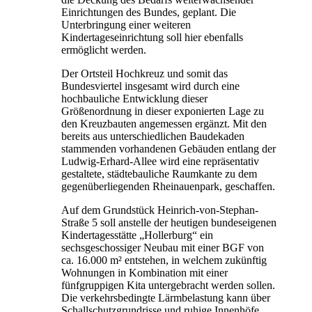
Einrichtungen des Bundes, geplant. Die
Unterbringung einer weiteren
Kindertageseinrichtung soll hier ebenfalls
ermöglicht werden.
Der Ortsteil Hochkreuz und somit das
Bundesviertel insgesamt wird durch eine
hochbauliche Entwicklung dieser
Größenordnung in dieser exponierten Lage zu
den Kreuzbauten angemessen ergänzt. Mit den
bereits aus unterschiedlichen Baudekaden
stammenden vorhandenen Gebäuden entlang der
Ludwig-Erhard-Allee wird eine repräsentativ
gestaltete, städtebauliche Raumkante zu dem
gegenüberliegenden Rheinauenpark, geschaffen.
Auf dem Grundstück Heinrich-von-Stephan-
Straße 5 soll anstelle der heutigen bundeseigenen
Kindertagesstätte „Hollerburg“ ein
sechsgeschossiger Neubau mit einer BGF von
ca. 16.000 m² entstehen, in welchem zukünftig
Wohnungen in Kombination mit einer
fünfgruppigen Kita untergebracht werden sollen.
Die verkehrsbedingte Lärmbelastung kann über
Schallschutzgrundrisse und ruhige Innenhöfe