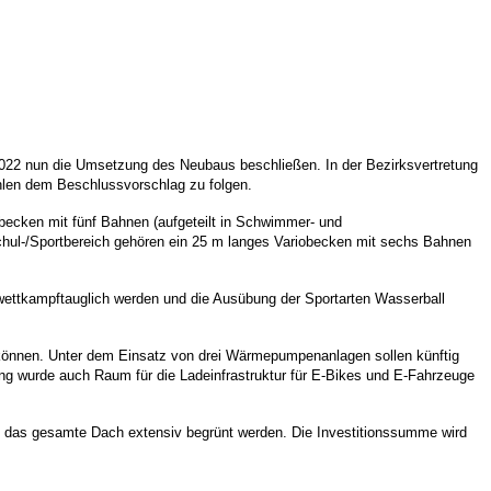
022 nun die Umsetzung des Neubaus beschließen. In der Bezirksvertretung
hlen dem Beschlussvorschlag zu folgen.
kbecken mit fünf Bahnen (aufgeteilt in Schwimmer- und
chul-/Sportbereich gehören ein 25 m langes Variobecken mit sechs Bahnen
 wettkampftauglich werden und die Ausübung der Sportarten Wasserball
können. Unter dem Einsatz von drei Wärmepumpenanlagen sollen künftig
g wurde auch Raum für die Ladeinfrastruktur für E-Bikes und E-Fahrzeuge
ll das gesamte Dach extensiv begrünt werden. Die Investitionssumme wird