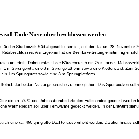
 soll Ende November beschlossen werden
für den Stadtbezirk Süd abgeschlossen ist, soll der Rat am 28. November 2
s Ratsbeschlusses. Als Ergebnis hat die Bezirksvertretung einstimmig empfo
ereich unterteilt. Dabei umfasst der Bürgerbereich ein 25 m langes Mehrzwec
in 1-m-Sprungbrett, eine 3-m-Sprungplattform sowie eine Kletterwand. Zum S
ein 1-m-Sprungbrett sowie eine 3-m-Sprungplattform.
n Betrieb der beiden Nutzungsbereiche zu ermöglichen. Das Sportbecken soll
über die ca. 75 % des Jahresstrombedarfs des Hallenbades gedeckt werden 
iche Wärmebedarf soll über Fernwärme gedeckt werden. In der Entwurfsplanun
 durch eine ca. 450 qm große Dachterrasse erhöht werden. Darüber hinaus so