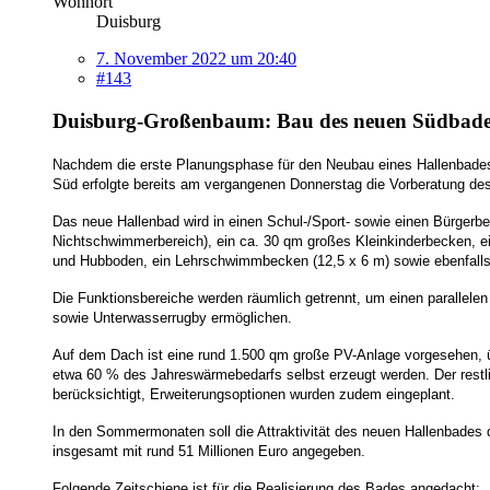
Wohnort
Duisburg
7. November 2022 um 20:40
#143
Duisburg-Großenbaum: Bau des neuen Südbades
Nachdem die erste Planungsphase für den Neubau eines Hallenbades 
Süd erfolgte bereits am vergangenen Donnerstag die Vorberatung de
Das neue Hallenbad wird in einen Schul-/Sport- sowie einen Bürgerb
Nichtschwimmerbereich), ein ca. 30 qm großes Kleinkinderbecken, e
und Hubboden, ein Lehrschwimmbecken (12,5 x 6 m) sowie ebenfalls 
Die Funktionsbereiche werden räumlich getrennt, um einen parallele
sowie Unterwasserrugby ermöglichen.
Auf dem Dach ist eine rund 1.500 qm große PV-Anlage vorgesehen, 
etwa 60 % des Jahreswärmebedarfs selbst erzeugt werden. Der restl
berücksichtigt, Erweiterungsoptionen wurden zudem eingeplant.
In den Sommermonaten soll die Attraktivität des neuen Hallenbades
insgesamt mit rund 51 Millionen Euro angegeben.
Folgende Zeitschiene ist für die Realisierung des Bades angedacht: