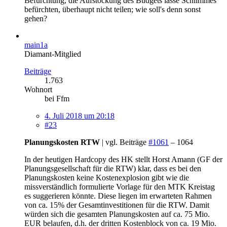
Befürchtung, die Aufstockung des Budgets lasse Schlimmes
befürchten, überhaupt nicht teilen; wie soll's denn sonst
gehen?
main1a
Diamant-Mitglied
Beiträge
1.763
Wohnort
bei Ffm
4. Juli 2018 um 20:18
#23
Planungskosten RTW
| vgl. Beiträge
#1061
– 1064
In der heutigen Hardcopy des HK stellt Horst Amann (GF der
Planungsgesellschaft für die RTW) klar, dass es bei den
Planungskosten keine Kostenexplosion gibt wie die
missverständlich formulierte Vorlage für den MTK Kreistag
es suggerieren könnte. Diese liegen im erwarteten Rahmen
von ca. 15% der Gesamtinvestitionen für die RTW. Damit
würden sich die gesamten Planungskosten auf ca. 75 Mio.
EUR belaufen, d.h. der dritten Kostenblock von ca. 19 Mio.