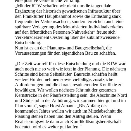
eine positive verkehrliche Wirkung.
„Mit der RTW schaffen wir nicht nur die tangentiale
Ergänzung der historisch gewachsenen Infrastruktur über
den Frankfurter Hauptbahnhof sowie die Entlastung stark
frequentierter Verkehrsachsen, sondern erreichen auch eine
spürbare Verlagerung des Motorisierten Individualverkehrs
auf den öffentlichen Personen-Nahverkehr“ freute sich
Verkehrsdezernent Oesterling über die zukunftsweisende
Entscheidung.
Nun ist es an der Planungs- und Baugesellschaft, die
Voraussetzungen für den eigentlichen Bau zu schaffen.
„Die Zeit war reif für diese Entscheidung und die RTW war
auch noch nie so weit wie jetzt in der Planung. Die nächsten
Schritte sind keine Selbstläufer, Baurecht schaffen heißt
weitere Hürden nehmen sowie vielfältige, zusätzliche
Anforderungen und die daraus resultierenden Konflikte zu
bewältigen. Wir wollen nächstes Jahr mit der gesamten
Kernstrecke in der Planfeststellung sein, die Abschnitte Nord
und Süd sind in der Anhörung, wir kommen hier gut und im
Plan voran“, sagte Horst Amann. „Bis Anfang des
kommenden Jahres wollen wir auch im Mittelabschnitt die
Planung stehen haben und den Antrag stellen. Wenn
Realisierungswille dann auch Konfliktlösungsbereitschaft
bedeutet, wird es weiter gut laufen.“