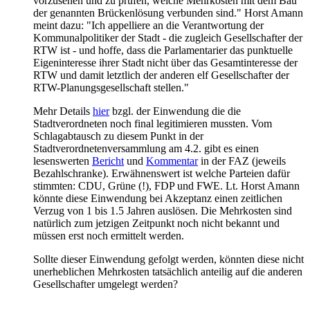
vorzusehen und zu prüfen, welche Mehrkosten mit dem Bau
der genannten Brückenlösung verbunden sind." Horst Amann
meint dazu: "Ich appelliere an die Verantwortung der
Kommunalpolitiker der Stadt - die zugleich Gesellschafter der
RTW ist - und hoffe, dass die Parlamentarier das punktuelle
Eigeninteresse ihrer Stadt nicht über das Gesamtinteresse der
RTW und damit letztlich der anderen elf Gesellschafter der
RTW-Planungsgesellschaft stellen."
Mehr Details
hier
bzgl. der Einwendung die die
Stadtverordneten noch final legitimieren mussten. Vom
Schlagabtausch zu diesem Punkt in der
Stadtverordnetenversammlung am 4.2. gibt es einen
lesenswerten
Bericht
und
Kommentar
in der FAZ (jeweils
Bezahlschranke). Erwähnenswert ist welche Parteien dafür
stimmten: CDU, Grüne (!), FDP und FWE. Lt. Horst Amann
könnte diese Einwendung bei Akzeptanz einen zeitlichen
Verzug von 1 bis 1.5 Jahren auslösen. Die Mehrkosten sind
natürlich zum jetzigen Zeitpunkt noch nicht bekannt und
müssen erst noch ermittelt werden.
Sollte dieser Einwendung gefolgt werden, könnten diese nicht
unerheblichen Mehrkosten tatsächlich anteilig auf die anderen
Gesellschafter umgelegt werden?