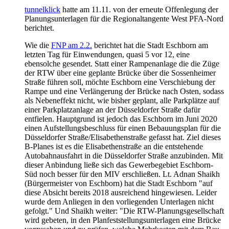
tunnelklick
hatte am 11.11. von der erneute Offenlegung der
Planungsunterlagen für die Regionaltangente West PFA-Nord
berichtet.
Wie die
FNP am 2.2.
berichtet hat die Stadt Eschborn am
letzten Tag für Einwendungen, quasi 5 vor 12, eine
ebensolche gesendet. Statt einer Rampenanlage die die Züge
der RTW über eine geplante Brücke über die Sossenheimer
Straße führen soll, möchte Eschborn eine Verschiebung der
Rampe und eine Verlängerung der Brücke nach Osten, sodass
als Nebeneffekt nicht, wie bisher geplant, alle Parkplätze auf
einer Parkplatzanlage an der Düsseldorfer Straße dafür
entfielen. Hauptgrund ist jedoch das Eschborn im Juni 2020
einen Aufstellungsbeschluss für einen Bebauungsplan für die
Düsseldorfer Straße/Elisabethenstraße gefasst hat. Ziel dieses
B-Planes ist es die Elisabethenstraße an die entstehende
Autobahnausfahrt in die Düsseldorfer Straße anzubinden. Mit
dieser Anbindung ließe sich das Gewerbegebiet Eschborn-
Süd noch besser für den MIV erschließen. Lt. Adnan Shaikh
(Bürgermeister von Eschborn) hat die Stadt Eschborn "auf
diese Absicht bereits 2018 ausreichend hingewiesen. Leider
wurde dem Anliegen in den vorliegenden Unterlagen nicht
gefolgt." Und Shaikh weiter: "Die RTW-Planungsgesellschaft
wird gebeten, in den Planfeststellungsunterlagen eine Brücke