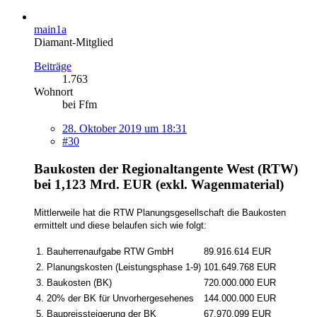
main1a
Diamant-Mitglied
Beiträge
1.763
Wohnort
bei Ffm
28. Oktober 2019 um 18:31
#30
Baukosten der Regionaltangente West (RTW)
bei 1,123 Mrd. EUR (exkl. Wagenmaterial)
Mittlerweile hat die RTW Planungsgesellschaft die Baukosten
ermittelt und diese belaufen sich wie folgt:
1.
Bauherrenaufgabe RTW GmbH
89.916.614 EUR
2.
Planungskosten (Leistungsphase 1-9)
101.649.768 EUR
3.
Baukosten (BK)
720.000.000 EUR
4.
20% der BK für Unvorhergesehenes
144.000.000 EUR
5.
Baupreissteigerung der BK
67.970.099 EUR