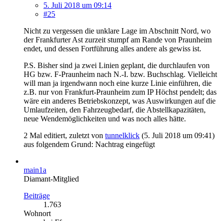
5. Juli 2018 um 09:14
#25
Nicht zu vergessen die unklare Lage im Abschnitt Nord, wo
der Frankfurter Ast zurzeit stumpf am Rande von Praunheim
endet, und dessen Fortführung alles andere als gewiss ist.
P.S. Bisher sind ja zwei Linien geplant, die durchlaufen von
HG bzw. F-Praunheim nach N.-I. bzw. Buchschlag. Vielleicht
will man ja irgendwann noch eine kurze Linie einführen, die
z.B. nur von Frankfurt-Praunheim zum IP Höchst pendelt; das
wäre ein anderes Betriebskonzept, was Auswirkungen auf die
Umlaufzeiten, den Fahrzeugbedarf, die Abstellkapazitäten,
neue Wendemöglichkeiten und was noch alles hätte.
2 Mal editiert, zuletzt von
tunnelklick
(
5. Juli 2018 um 09:41
)
aus folgendem Grund: Nachtrag eingefügt
main1a
Diamant-Mitglied
Beiträge
1.763
Wohnort