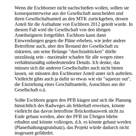
Wenn die Eschborner nicht nachschießen wollen, sollten sie
konsequenterweise aus der Gesellschaft ausscheiden und
ihren Gesellschaftsanteil an den MTK zurückgeben, dessen
Anteil für die Aufnahme von Eschborn 2012 geteilt wurde. In
diesem Fall wird die Gesellschaft von den übrigen
Anteilseignern fortgeführt. Eschborn kann dann
Einwendungen gegen die Pläne erheben, wie jeder andere
Betroffene auch, aber den Bestand der Gesellschaft zu
riskieren, um seine Belange "durchzudrücken" dürfte
unzulässig sein - maximaler schaden für alle wegen eines
verhältnismäßig unbedeutenden Details. Ich denke, das
müssen sich die anderen Gesellschafter auch nicht bieten
lassen, sie müssten den Eschborner Anteil unter sich aufteilen.
Vielleicht gibts auch ja dafür so etwas wie ein "squeeze out",
die Einziehung eines Geschäftsanteils, Ausschluss aus der
Gesellschaft o.ä.
Sollte Eschborn gegen den PFB klagen und sich die Planung
hinsichtlich des Radweges als fehlerhaft erweisen, könnte
vielleicht das davon betroffene Brückenbauwerk nicht zu
Ende gebaut werden, aber der PFB im Übrigen bliebe
erhalten und könnte vollzogen, d.h. es könnte gebaut werden
(Planerhaltungsgrundsatz), das Projekt würde dadurch nicht
insgesamt gefährdet.