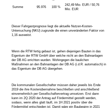
242,49 Mio. EUR / 50,76
Summe
95.976
100 %
Mio. EUR
Dieser Fahrgastprognose liegt die aktuelle Nutzen-Kosten-
Untersuchung (NKU) zugrunde die einen unveränderten Faktor von
1,16 ausweist.
Wenn die RTW fertig gebaut ist, gehen diejenigen Bauten in das
Eigentum der RTW GmbH über welche nicht an den Bahnanlagen
der DB AG errichten wurden. Wohingegen die baulichen
Maßnahmen an den Bahnanlagen der DB AG (i.d.R. automatisch) in
das Eigentum der DB AG übergehen.
Die kommunalen Gesellschafter müssen daher jeweils bis Ende
2019 die ihre Kostenübernahme beschließen und anschließend
einvernehmlich per Gesellschaftervertrag umsetzen. Erst dann
kann im 2Q 2020 der Antrag auf Fördermittel gestellt werden,
sodass, wenn alles glatt läuft, im 1H 2021 positiv über die
Fördermittel entschieden ist. Damit wäre ein Baubeginn in 2021