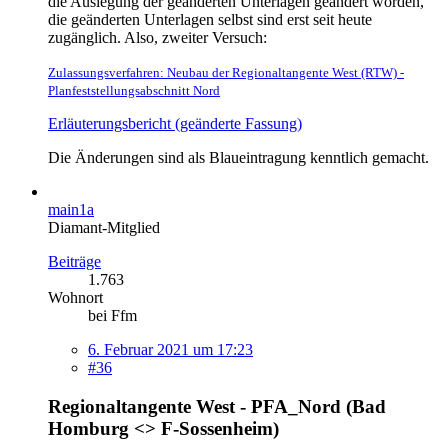
die Auslegung der geänderten Unterlagen geändert worden,
die geänderten Unterlagen selbst sind erst seit heute
zugänglich. Also, zweiter Versuch:
Zulassungsverfahren: Neubau der Regionaltangente West (RTW) -
Planfeststellungsabschnitt Nord
Erläuterungsbericht (geänderte Fassung)
Die Änderungen sind als Blaueintragung kenntlich gemacht.
main1a
Diamant-Mitglied
Beiträge
1.763
Wohnort
bei Ffm
6. Februar 2021 um 17:23
#36
Regionaltangente
West
- PFA_Nord (Bad
Homburg <> F-Sossenheim)