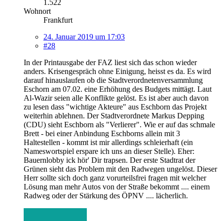
1.522
Wohnort
Frankfurt
24. Januar 2019 um 17:03
#28
In der Printausgabe der FAZ liest sich das schon wieder
anders. Krisengespräch ohne Einigung, heisst es da. Es wird
darauf hinauslaufen ob die Stadtverordnetenversammlung
Eschorn am 07.02. eine Erhöhung des Budgets mittägt. Laut
Al-Wazir seien alle Konflikte gelöst. Es ist aber auch davon
zu lesen dass "wichtige Akteure" aus Eschborn das Projekt
weiterhin ablehnen. Der Stadtverordnete Markus Depping
(CDU) sieht Eschborn als "Verlierer". Wie er auf das schmale
Brett - bei einer Anbindung Eschborns allein mit 3
Haltestellen - kommt ist mir allerdings schleierhaft (ein
Nameswortspiel erspare ich uns an dieser Stelle). Eher:
Bauernlobby ick hör' Dir trapsen. Der erste Stadtrat der
Grünen sieht das Problem mit den Radwegen ungelöst. Dieser
Herr sollte sich doch ganz vorurteilsfrei fragen mit welcher
Lösung man mehr Autos von der Straße bekommt .... einem
Radweg oder der Stärkung des ÖPNV .... lächerlich.