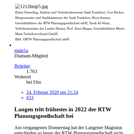
Klaus Oesterling, Stadtrat und Verkehrsdezernent Stadt Frankfurt; Uwe Becker,
Bürgermeister und Stadtkämmerer der Stadt Frankfurt; Horst Amann,
Geschäftsführer der RTW Planungsgesellschaft mbH; Tarek Al-Wazir,
Verkehrsminister des Landes Hessen; Prof. Knut Ringat, Geschäftsführer Rhein-
Main-Verkehrsverbund GmbH
Bild: ©RTW Planungsgesellschaft mbH
main1a
Diamant-Mitglied
Beiträge
1.763
Wohnort
bei Ffm
24. Februar 2020 um 21:24
#33
Langen tritt frühestes in 2022 der RTW
Planungsgesellschaft bei
Am vergangenen Donnerstag hat der Langener Magistrat
entschieden so lange der RTW Planungsgesellschaft nicht