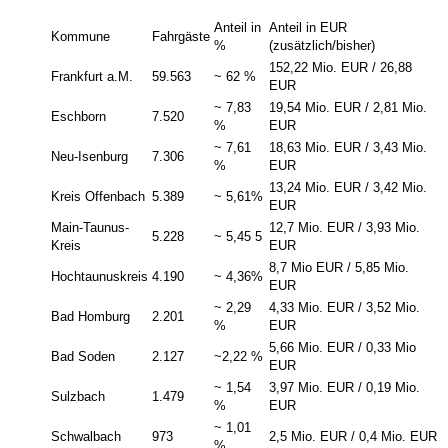
Anteil in
Anteil in EUR
Kommune
Fahrgäste
%
(zusätzlich/bisher)
152,22 Mio. EUR / 26,88
Frankfurt a.M.
59.563
~ 62 %
EUR
~ 7,83
19,54 Mio. EUR / 2,81 Mio.
Eschborn
7.520
%
EUR
~ 7,61
18,63 Mio. EUR / 3,43 Mio.
Neu-Isenburg
7.306
%
EUR
13,24 Mio. EUR / 3,42 Mio.
Kreis Offenbach
5.389
~ 5,61%
EUR
Main-Taunus-
12,7 Mio. EUR / 3,93 Mio.
5.228
~ 5,45 5
Kreis
EUR
8,7 Mio EUR / 5,85 Mio.
Hochtaunuskreis
4.190
~ 4,36%
EUR
~ 2,29
4,33 Mio. EUR / 3,52 Mio.
Bad Homburg
2.201
%
EUR
5,66 Mio. EUR / 0,33 Mio
Bad Soden
2.127
~2,22 %
EUR
~ 1,54
3,97 Mio. EUR / 0,19 Mio.
Sulzbach
1.479
%
EUR
~ 1,01
Schwalbach
973
2,5 Mio. EUR / 0,4 Mio. EUR
%