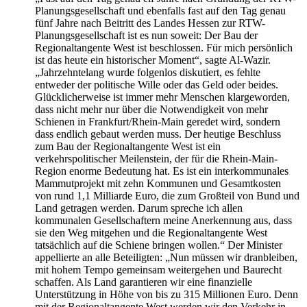
Planungsgesellschaft und ebenfalls fast auf den Tag genau
fünf Jahre nach Beitritt des Landes Hessen zur RTW-
Planungsgesellschaft ist es nun soweit: Der Bau der
Regionaltangente West ist beschlossen. Für mich persönlich
ist das heute ein historischer Moment“, sagte Al-Wazir.
„Jahrzehntelang wurde folgenlos diskutiert, es fehlte
entweder der politische Wille oder das Geld oder beides.
Glücklicherweise ist immer mehr Menschen klargeworden,
dass nicht mehr nur über die Notwendigkeit von mehr
Schienen in Frankfurt/Rhein-Main geredet wird, sondern
dass endlich gebaut werden muss. Der heutige Beschluss
zum Bau der Regionaltangente West ist ein
verkehrspolitischer Meilenstein, der für die Rhein-Main-
Region enorme Bedeutung hat. Es ist ein interkommunales
Mammutprojekt mit zehn Kommunen und Gesamtkosten
von rund 1,1 Milliarde Euro, die zum Großteil von Bund und
Land getragen werden. Darum spreche ich allen
kommunalen Gesellschaftern meine Anerkennung aus, dass
sie den Weg mitgehen und die Regionaltangente West
tatsächlich auf die Schiene bringen wollen.“ Der Minister
appellierte an alle Beteiligten: „Nun müssen wir dranbleiben,
mit hohem Tempo gemeinsam weitergehen und Baurecht
schaffen. Als Land garantieren wir eine finanzielle
Unterstützung in Höhe von bis zu 315 Millionen Euro. Denn
mit der Regionaltangente West werden wir den Verkehr in