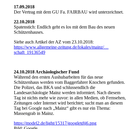
17.09.2018
Der Vertrag mit dem GU Fa. FAIRBAU wird unterzeichnet.
22.10.2018
Spatenstich: Endlich geht es los mit dem Bau des neuen
Schützenhauses.
Siehe auch Artikel der AZ vom 23.10.2018:
https://www.allgemeine-zeitung.de/lokales/mainz/…
schaft_19136549
24.10.2018 Archäologischer Fund
Während den ersten Aushubarbeiten für das neue
Schützenhaus werden vom Baggerfahrer Knochen gefunden.
Die Polizei, das BKA und schlussendlich die
Landesarchäologie Mainz werden informiert. Nach diesem
Tag ist nichts mehr wie zuvor: in allen Medien, ob Fernsehen,
Zeitungen oder Internet wird berichtet; sucht man an diesem
Tag bei Google nach „Mainz“ gibt es nur ein Thema:
Massengrab in Mainz.
https://model2.de/light/15317/googletdji6.png
Bild: Google