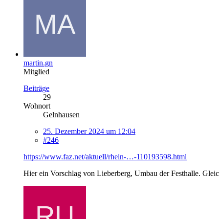
martin.gn
Mitglied
Beiträge
29
Wohnort
Gelnhausen
25. Dezember 2024 um 12:04
#246
https://www.faz.net/aktuell/rhein-…-110193598.html
Hier ein Vorschlag von Lieberberg, Umbau der Festhalle. Gleic