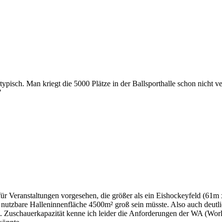
typisch. Man kriegt die 5000 Plätze in der Ballsporthalle schon nicht
"
für Veranstaltungen vorgesehen, die größer als ein Eishockeyfeld (61m x
h nutzbare Halleninnenfläche 4500m² groß sein müsste. Also auch deutlic
uschauerkapazität kenne ich leider die Anforderungen der WA (World Ath