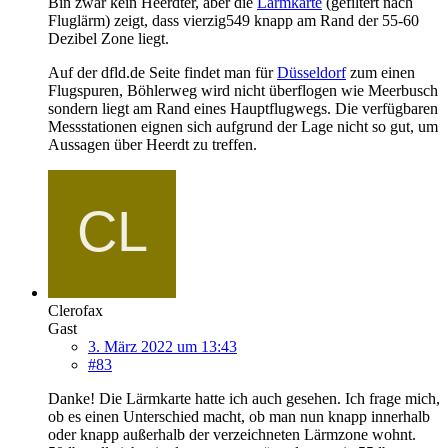
Bin zwar kein Heerdter, aber die
Lärmkarte
(gefiltert nach
Fluglärm) zeigt, dass vierzig549 knapp am Rand der 55-60
Dezibel Zone liegt.
Auf der dfld.de Seite findet man für
Düsseldorf
zum einen
Flugspuren, Böhlerweg wird nicht überflogen wie Meerbusch
sondern liegt am Rand eines Hauptflugwegs. Die verfügbaren
Messstationen eignen sich aufgrund der Lage nicht so gut, um
Aussagen über Heerdt zu treffen.
Clerofax
Gast
3. März 2022 um 13:43
#83
Danke! Die Lärmkarte hatte ich auch gesehen. Ich frage mich,
ob es einen Unterschied macht, ob man nun knapp innerhalb
oder knapp außerhalb der verzeichneten Lärmzone wohnt.