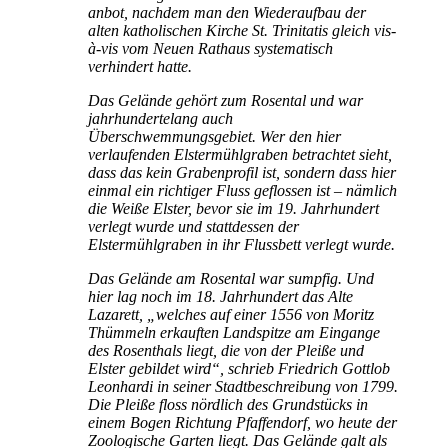
anbot, nachdem man den Wiederaufbau der
alten katholischen Kirche St. Trinitatis gleich vis-
à-vis vom Neuen Rathaus systematisch
verhindert hatte.
Das Gelände gehört zum Rosental und war
jahrhundertelang auch
Überschwemmungsgebiet. Wer den hier
verlaufenden Elstermühlgraben betrachtet sieht,
dass das kein Grabenprofil ist, sondern dass hier
einmal ein richtiger Fluss geflossen ist – nämlich
die Weiße Elster, bevor sie im 19. Jahrhundert
verlegt wurde und stattdessen der
Elstermühlgraben in ihr Flussbett verlegt wurde.
Das Gelände am Rosental war sumpfig. Und
hier lag noch im 18. Jahrhundert das Alte
Lazarett, „welches auf einer 1556 von Moritz
Thümmeln erkauften Landspitze am Eingange
des Rosenthals liegt, die von der Pleiße und
Elster gebildet wird“, schrieb Friedrich Gottlob
Leonhardi in seiner Stadtbeschreibung von 1799.
Die Pleiße floss nördlich des Grundstücks in
einem Bogen Richtung Pfaffendorf, wo heute der
Zoologische Garten liegt. Das Gelände galt als