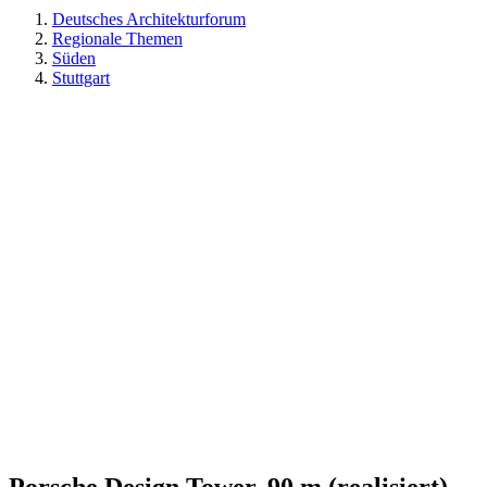
Deutsches Architekturforum
Regionale Themen
Süden
Stuttgart
Porsche Design Tower, 90 m (realisiert)