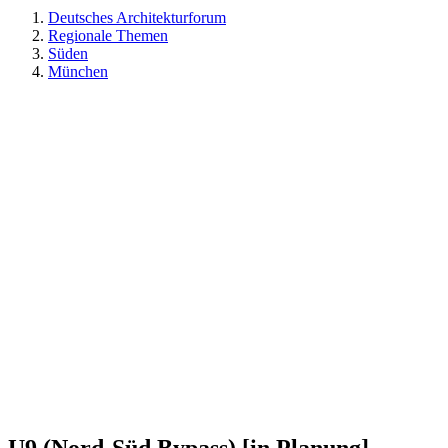
Deutsches Architekturforum
Regionale Themen
Süden
München
U9 (Nord-Süd Bypass) [in Planung]