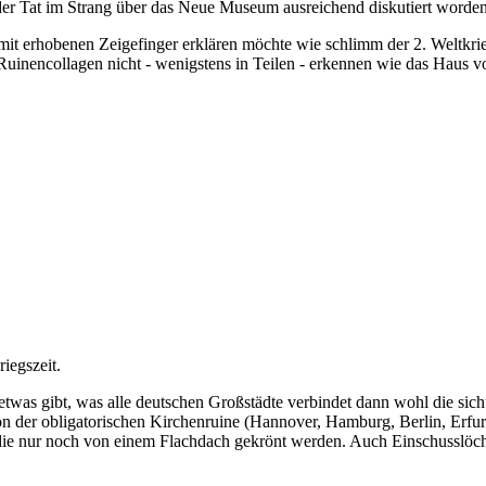
er Tat im Strang über das Neue Museum ausreichend diskutiert worden.
 mit erhobenen Zeigefinger erklären möchte wie schlimm der 2. Weltkrie
 Ruinencollagen nicht - wenigstens in Teilen - erkennen wie das Haus 
riegszeit.
twas gibt, was alle deutschen Großstädte verbindet dann wohl die sicht
 von der obligatorischen Kirchenruine (Hannover, Hamburg, Berlin, Er
ie nur noch von einem Flachdach gekrönt werden. Auch Einschusslöche