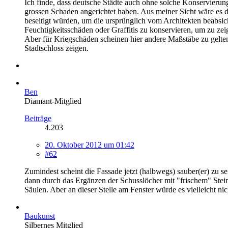
Ich finde, dass deutsche Städte auch ohne solche Konservierun
grossen Schaden angerichtet haben. Aus meiner Sicht wäre es d
beseitigt würden, um die ursprünglich vom Architekten beabsic
Feuchtigkeitsschäden oder Graffitis zu konservieren, um zu zei
Aber für Kriegschäden scheinen hier andere Maßstäbe zu gelt
Stadtschloss zeigen.
Ben
Diamant-Mitglied
Beiträge
4.203
20. Oktober 2012 um 01:42
#62
Zumindest scheint die Fassade jetzt (halbwegs) sauber(er) zu 
dann durch das Ergänzen der Schusslöcher mit "frischem" Stein
Säulen. Aber an dieser Stelle am Fenster würde es vielleicht nich
Baukunst
Silbernes Mitglied