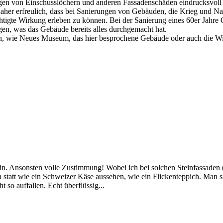
gen von Einschusslöchern und anderen Fassadenschäden eindrucksvoll z
aher erfreulich, dass bei Sanierungen von Gebäuden, die Krieg und Na
htigte Wirkung erleben zu können. Bei der Sanierung eines 60er Jahre 
gen, was das Gebäude bereits alles durchgemacht hat.
en, wie Neues Museum, das hier besprochene Gebäude oder auch die Wi
sein. Ansonsten volle Zustimmung! Wobei ich bei solchen Steinfassade
 statt wie ein Schweizer Käse aussehen, wie ein Flickenteppich. Man s
t so auffallen. Echt überflüssig...