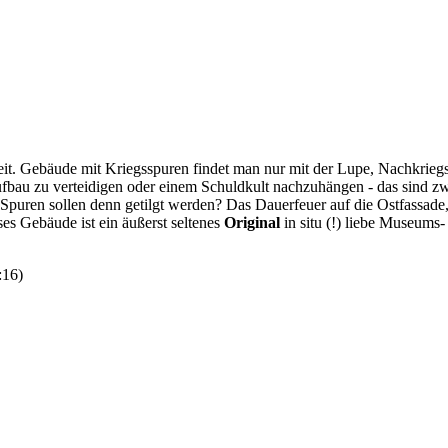
gszeit. Gebäude mit Kriegsspuren findet man nur mit der Lupe, Nachkri
au zu verteidigen oder einem Schuldkult nachzuhängen - das sind zw
puren sollen denn getilgt werden? Das Dauerfeuer auf die Ostfassade, 
ses Gebäude ist ein äußerst seltenes
Original
in situ (!) liebe Museums
:16
)