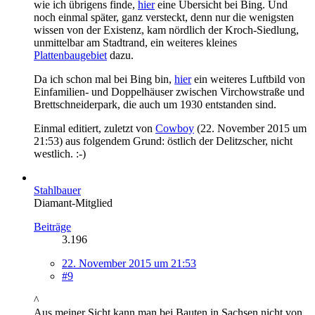
wie ich übrigens finde,
hier
eine Übersicht bei Bing. Und
noch einmal später, ganz versteckt, denn nur die wenigsten
wissen von der Existenz, kam nördlich der Kroch-Siedlung,
unmittelbar am Stadtrand, ein weiteres kleines
Plattenbaugebiet
dazu.
Da ich schon mal bei Bing bin,
hier
ein weiteres Luftbild von
Einfamilien- und Doppelhäuser zwischen Virchowstraße und
Brettschneiderpark, die auch um 1930 entstanden sind.
Einmal editiert, zuletzt von
Cowboy
(
22. November 2015 um
21:53
) aus folgendem Grund: östlich der Delitzscher, nicht
westlich. :-)
Stahlbauer
Diamant-Mitglied
Beiträge
3.196
22. November 2015 um 21:53
#9
^
Aus meiner Sicht kann man bei Bauten in Sachsen nicht von