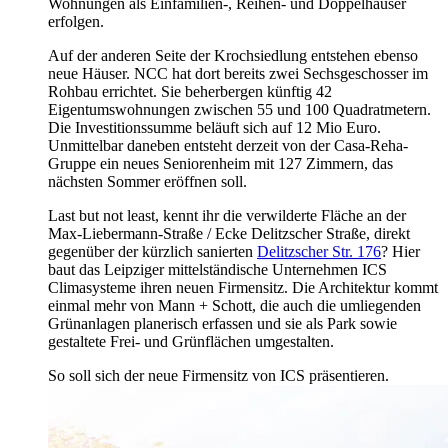
Wohnungen als Einfamilien-, Reihen- und Doppelhäuser
erfolgen.
Auf der anderen Seite der Krochsiedlung entstehen ebenso
neue Häuser. NCC hat dort bereits zwei Sechsgeschosser im
Rohbau errichtet. Sie beherbergen künftig 42
Eigentumswohnungen zwischen 55 und 100 Quadratmetern.
Die Investitionssumme beläuft sich auf 12 Mio Euro.
Unmittelbar daneben entsteht derzeit von der Casa-Reha-
Gruppe ein neues Seniorenheim mit 127 Zimmern, das
nächsten Sommer eröffnen soll.
Last but not least, kennt ihr die verwilderte Fläche an der
Max-Liebermann-Straße / Ecke Delitzscher Straße, direkt
gegenüber der kürzlich sanierten
Delitzscher Str. 176
? Hier
baut das Leipziger mittelständische Unternehmen ICS
Climasysteme ihren neuen Firmensitz. Die Architektur kommt
einmal mehr von Mann + Schott, die auch die umliegenden
Grünanlagen planerisch erfassen und sie als Park sowie
gestaltete Frei- und Grünflächen umgestalten.
So soll sich der neue Firmensitz von ICS präsentieren.