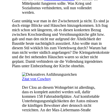
Mittelpunkt fungieren sollte. Was Krieg und
Sozialismus verhinderten, soll nun vollendet
werden.
Ganz untätig war man in der Zwischenzeit ja nicht. Es sind ja
doch einige Blöcke und Häuschen hinzugekommen. Ich frag
mich schon seit längerem, ob es diesen konkreten Bezug
zwischen Krochsiedlung und Versöhnungskirche gibt bzw.
gab und man den nicht nur aufgrund der Ähnlichkeit der
Baustile heute nachträglich assoziiert. Also wollte man in
diesem Stil wirklich bis zum Viertelsweg durch? Warum hat
man nicht weiter südlich angefangen? Die Kleingartenkolonie
und die frei stehenden Häuschen waren so sicher nicht
geplant. Damit verhindern sie die Vollendung irgendeines
Plans unter Einbeziehung der Kirche ohnehin.
Zitat von Cowboy
Der Clou an diesem Wohngebiet ist allerdings,
dass es komplett autofrei werden soll, dafür
kommen 158 Fahrradstellplätze. Auf komfortable
Unterbringungsmöglichkeiten der Autos müssen
die künftigen Bewohner aber dennoch nicht
verzichten. An der Max-Liebermann-Straße