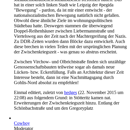
hat in einer solch linken Stadt wie Leipzig der #pegida
"Bewegung" - pardon, da ist mir einer entwischt - der
nationalsozialistischen Bewegung natürlich nicht gefallen.
Obwohl diese ähnliche Ziele im wohnungspolitischen
Städtebau hatte. Deswegen stammen die überwiegend
Doppel-Reihenhäuser zwischen Liebermannstraße und
Viertelsweg aus der Zeit nach der Machtergreifung der Nazis.
Zu DDR-Zeiten wurden dann Blöcke dazu entwickelt. Auch
diese brechen in vielen Teilen mit der ursprünglichen Planung
der Zwischenkriegszeit - was genau so abstrus erscheint.
Zwischen Virchow- und Olbrichtstraße finden sich unzählige
Genossenschaftsbauten teilweise sogar als damals neue
Lücken- bzw. Eckenfüllung. Falls an Architektur dieser Zeit
Interesse besteht, dann ist eine Nachmittagsgang durch
Gohlis-Nord absolut zu empfehlen!
Einmal editiert, zuletzt von
hedges
(
22. November 2015 um
22:08
) aus folgendem Grund: in Stötteritz kamen nat.
Erweiterungen der Zwischenkriegszeit hinzu. Entlang der
Schönbachstraße und um den Gregoryplatz
Cowboy
Moderator