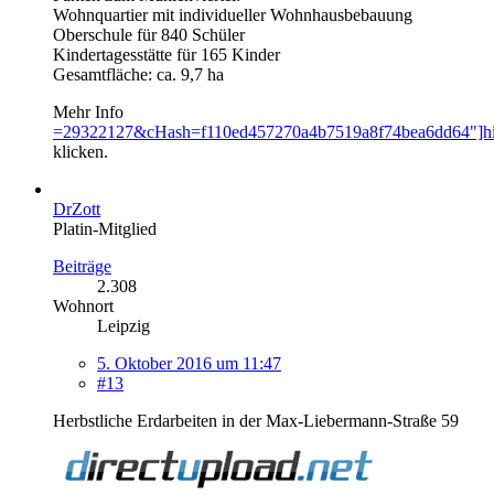
Wohnquartier mit individueller Wohnhausbebauung
Oberschule für 840 Schüler
Kindertagesstätte für 165 Kinder
Gesamtfläche: ca. 9,7 ha
Mehr Info
=29322127&cHash=f110ed457270a4b7519a8f74bea6dd64"]hi
klicken.
DrZott
Platin-Mitglied
Beiträge
2.308
Wohnort
Leipzig
5. Oktober 2016 um 11:47
#13
Herbstliche Erdarbeiten in der Max-Liebermann-Straße 59