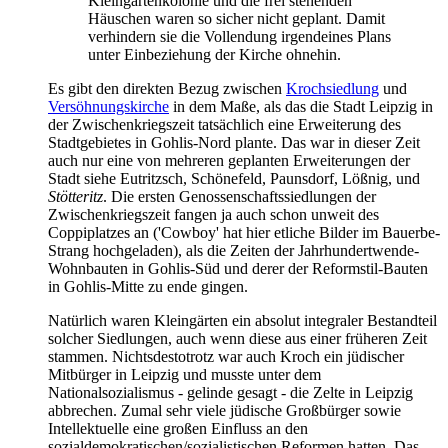
Kleingartenkolonie und die frei stehenden
Häuschen waren so sicher nicht geplant. Damit
verhindern sie die Vollendung irgendeines Plans
unter Einbeziehung der Kirche ohnehin.
Es gibt den direkten Bezug zwischen
Krochsiedlung
und
Versöhnungskirche
in dem Maße, als das die Stadt Leipzig in
der Zwischenkriegszeit tatsächlich eine Erweiterung des
Stadtgebietes in Gohlis-Nord plante. Das war in dieser Zeit
auch nur eine von mehreren geplanten Erweiterungen der
Stadt siehe Eutritzsch, Schönefeld, Paunsdorf, Lößnig, und
Stötteritz
. Die ersten Genossenschaftssiedlungen der
Zwischenkriegszeit fangen ja auch schon unweit des
Coppiplatzes an ('Cowboy' hat hier etliche Bilder im Bauerbe-
Strang hochgeladen), als die Zeiten der Jahrhundertwende-
Wohnbauten in Gohlis-Süd und derer der Reformstil-Bauten
in Gohlis-Mitte zu ende gingen.
Natürlich waren Kleingärten ein absolut integraler Bestandteil
solcher Siedlungen, auch wenn diese aus einer früheren Zeit
stammen. Nichtsdestotrotz war auch Kroch ein jüdischer
Mitbürger in Leipzig und musste unter dem
Nationalsozialismus - gelinde gesagt - die Zelte in Leipzig
abbrechen. Zumal sehr viele jüdische Großbürger sowie
Intellektuelle eine großen Einfluss an den
sozialdemokratischen/sozialistischen Reformen hatten. Das