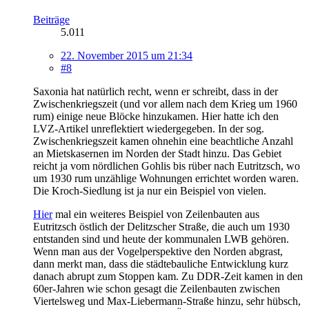
Beiträge
5.011
22. November 2015 um 21:34
#8
Saxonia hat natürlich recht, wenn er schreibt, dass in der
Zwischenkriegszeit (und vor allem nach dem Krieg um 1960
rum) einige neue Blöcke hinzukamen. Hier hatte ich den
LVZ-Artikel unreflektiert wiedergegeben. In der sog.
Zwischenkriegszeit kamen ohnehin eine beachtliche Anzahl
an Mietskasernen im Norden der Stadt hinzu. Das Gebiet
reicht ja vom nördlichen Gohlis bis rüber nach Eutritzsch, wo
um 1930 rum unzählige Wohnungen errichtet worden waren.
Die Kroch-Siedlung ist ja nur ein Beispiel von vielen.
Hier
mal ein weiteres Beispiel von Zeilenbauten aus
Eutritzsch östlich der Delitzscher Straße, die auch um 1930
entstanden sind und heute der kommunalen LWB gehören.
Wenn man aus der Vogelperspektive den Norden abgrast,
dann merkt man, dass die städtebauliche Entwicklung kurz
danach abrupt zum Stoppen kam. Zu DDR-Zeit kamen in den
60er-Jahren wie schon gesagt die Zeilenbauten zwischen
Viertelsweg und Max-Liebermann-Straße hinzu, sehr hübsch,