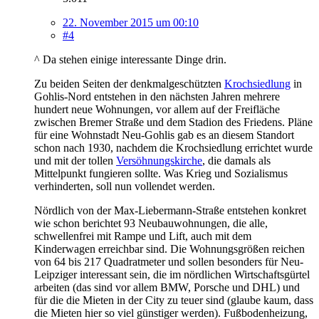
22. November 2015 um 00:10
#4
^ Da stehen einige interessante Dinge drin.
Zu beiden Seiten der denkmalgeschützten
Krochsiedlung
in
Gohlis-Nord entstehen in den nächsten Jahren mehrere
hundert neue Wohnungen, vor allem auf der Freifläche
zwischen Bremer Straße und dem Stadion des Friedens. Pläne
für eine Wohnstadt Neu-Gohlis gab es an diesem Standort
schon nach 1930, nachdem die Krochsiedlung errichtet wurde
und mit der tollen
Versöhnungskirche
, die damals als
Mittelpunkt fungieren sollte. Was Krieg und Sozialismus
verhinderten, soll nun vollendet werden.
Nördlich von der Max-Liebermann-Straße entstehen konkret
wie schon berichtet 93 Neubauwohnungen, die alle,
schwellenfrei mit Rampe und Lift, auch mit dem
Kinderwagen erreichbar sind. Die Wohnungsgrößen reichen
von 64 bis 217 Quadratmeter und sollen besonders für Neu-
Leipziger interessant sein, die im nördlichen Wirtschaftsgürtel
arbeiten (das sind vor allem BMW, Porsche und DHL) und
für die die Mieten in der City zu teuer sind (glaube kaum, dass
die Mieten hier so viel günstiger werden). Fußbodenheizung,