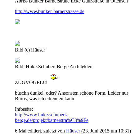
Abriss Bunker Barnerstraße Ecke Gaußstraße in Ottensen
http://www.bunker-barnerstrasse.de
Bild (c) Häuser
Bild: Huke-Schubert Berge Architekten
ZUGVÖGEL!!!
büschn dunkel, oder? Ansonsten schöne Form. Leider nur
Büros, was ich erkennen kann
Infoseite:
http://www.huke-schubert-
berge.de/projekt/barnerstra%C3%9Fe
6 Mal editiert, zuletzt von
Häuser
(
23. Juni 2015 um 10:31
)