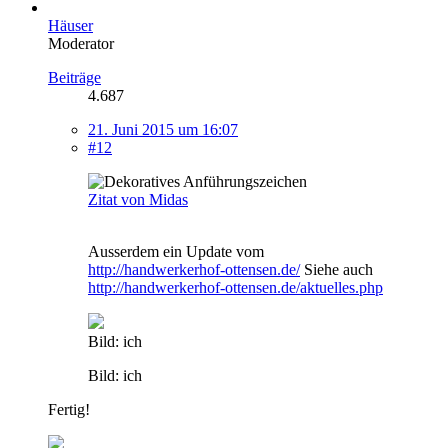
Häuser
Moderator
Beiträge
4.687
21. Juni 2015 um 16:07
#12
Zitat von Midas
Ausserdem ein Update vom
http://handwerkerhof-ottensen.de/
Siehe auch
http://handwerkerhof-ottensen.de/aktuelles.php
Bild: ich
Bild: ich
Fertig!