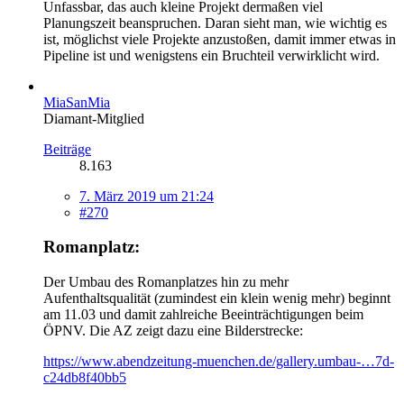
Unfassbar, das auch kleine Projekt dermaßen viel
Planungszeit beanspruchen. Daran sieht man, wie wichtig es
ist, möglichst viele Projekte anzustoßen, damit immer etwas in
Pipeline ist und wenigstens ein Bruchteil verwirklicht wird.
MiaSanMia
Diamant-Mitglied
Beiträge
8.163
7. März 2019 um 21:24
#270
Romanplatz:
Der Umbau des Romanplatzes hin zu mehr
Aufenthaltsqualität (zumindest ein klein wenig mehr) beginnt
am 11.03 und damit zahlreiche Beeinträchtigungen beim
ÖPNV. Die AZ zeigt dazu eine Bilderstrecke:
https://www.abendzeitung-muenchen.de/gallery.umbau-…7d-
c24db8f40bb5