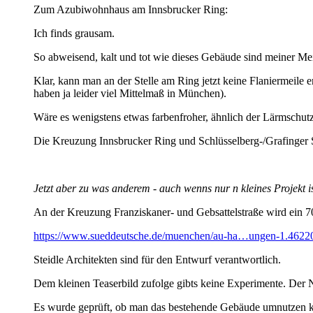
Zum Azubiwohnhaus am Innsbrucker Ring:
Ich finds grausam.
So abweisend, kalt und tot wie dieses Gebäude sind meiner 
Klar, kann man an der Stelle am Ring jetzt keine Flaniermeile e
haben ja leider viel Mittelmaß in München).
Wäre es wenigstens etwas farbenfroher, ähnlich der Lärmschu
Die Kreuzung Innsbrucker Ring und Schlüsselberg-/Grafinger St
Jetzt aber zu was anderem - auch wenns nur n kleines Projekt is
An der Kreuzung Franziskaner- und Gebsattelstraße wird ein 
https://www.sueddeutsche.de/muenchen/au-ha…ungen-1.4622
Steidle Architekten sind für den Entwurf verantwortlich.
Dem kleinen Teaserbild zufolge gibts keine Experimente. Der Ne
Es wurde geprüft, ob man das bestehende Gebäude umnutzen kön