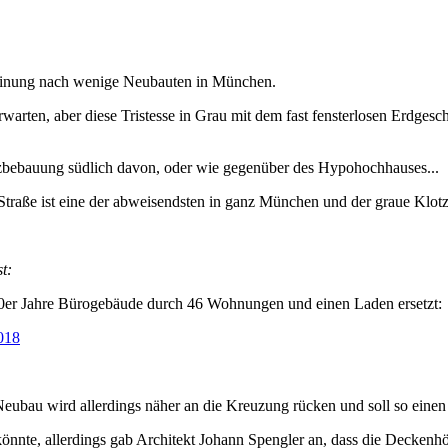
Meinung nach wenige Neubauten in München.
rwarten, aber diese Tristesse in Grau mit dem fast fensterlosen Erdgesc
tzbebauung südlich davon, oder wie gegenüber des Hypohochhauses...
raße ist eine der abweisendsten in ganz München und der graue Klotz h
t:
70er Jahre Bürogebäude durch 46 Wohnungen und einen Laden ersetzt:
018
ubau wird allerdings näher an die Kreuzung rücken und soll so einen Be
nte, allerdings gab Architekt Johann Spengler an, dass die Deckenhö