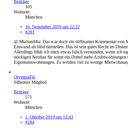
Beiträge
105
Wohnort
München
16. September 2019 um 22:22
#283
@ MiaSanMia: Das war doch ein süffisanter Kommentar von Mün
Einwand als blöd darstellen. Das ist sein gutes Recht im Disku
Allerdings fühle ich mich etwas falsch verstanden, wenn ich sa
stöckigen Neubau für somit ein Drittel mehr Azubiwohnungen (hi
Eigentumswohnungen. Es werden viel zu wenige Mietwohnungen
OlympiaFlo
Silbernes Mitglied
Beiträge
571
Wohnort
München
1. Oktober 2019 um 13:43
#284