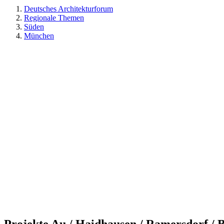
Deutsches Architekturforum
Regionale Themen
Süden
München
Projekte Au / Haidhausen / Ramersdorf / B