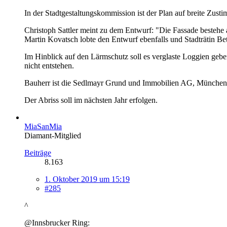
In der Stadtgestaltungskommission ist der Plan auf breite Zus
Christoph Sattler meint zu dem Entwurf: "Die Fassade bestehe a
Martin Kovatsch lobte den Entwurf ebenfalls und Stadträtin Be
Im Hinblick auf den Lärmschutz soll es verglaste Loggien geb
nicht entstehen.
Bauherr ist die Sedlmayr Grund und Immobilien AG, München
Der Abriss soll im nächsten Jahr erfolgen.
MiaSanMia
Diamant-Mitglied
Beiträge
8.163
1. Oktober 2019 um 15:19
#285
^
@Innsbrucker Ring: