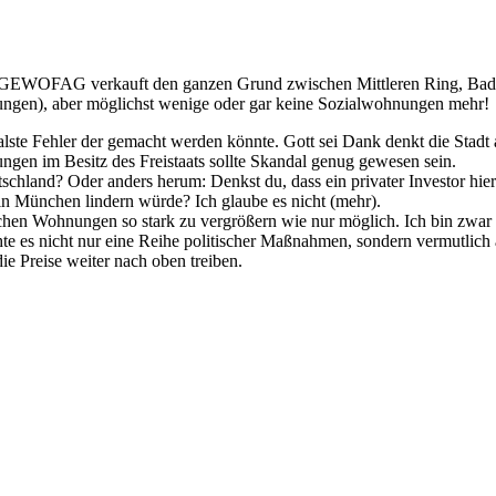
. GEWOFAG verkauft den ganzen Grund zwischen Mittleren Ring, Bad-S
ngen), aber möglichst wenige oder gar keine Sozialwohnungen mehr!
lste Fehler der gemacht werden könnte. Gott sei Dank denkt die Stadt
n im Besitz des Freistaats sollte Skandal genug gewesen sein.
utschland? Oder anders herum: Denkst du, dass ein privater Investor h
n München lindern würde? Ich glaube es nicht (mehr).
chen Wohnungen so stark zu vergrößern wie nur möglich. Ich bin zwar 
te es nicht nur eine Reihe politischer Maßnahmen, sondern vermutlich a
ie Preise weiter nach oben treiben.