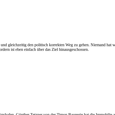
ein und gleichzeitig den politisch korrekten Weg zu gehen. Niemand h
u fordern ist eben einfach über das Ziel hinausgeschossen.
gshafen. Günther Tetzner von der Timon Bauregie hat die Immobilie an