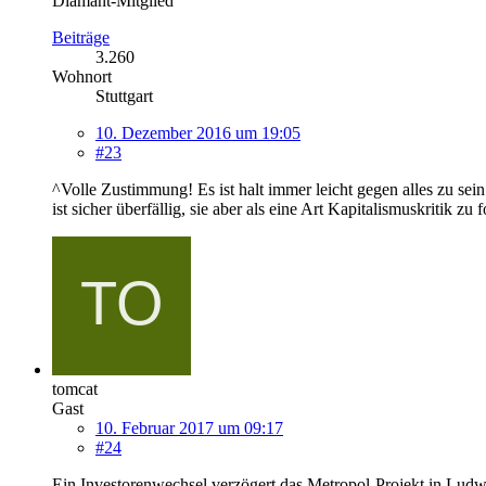
Diamant-Mitglied
Beiträge
3.260
Wohnort
Stuttgart
10. Dezember 2016 um 19:05
#23
^Volle Zustimmung! Es ist halt immer leicht gegen alles zu s
ist sicher überfällig, sie aber als eine Art Kapitalismuskritik z
tomcat
Gast
10. Februar 2017 um 09:17
#24
Ein Investorenwechsel verzögert das Metropol-Projekt in Ludwi