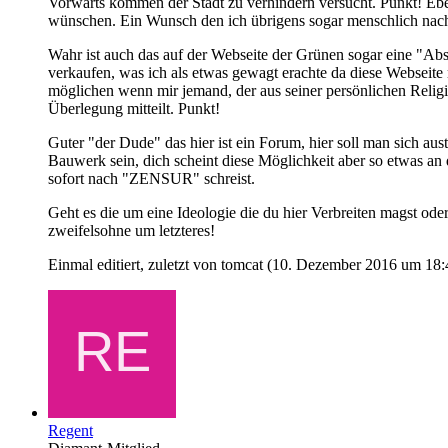
Vorwärts kommen der Stadt zu verhindern versucht. Punkt! Ebe
wünschen. Ein Wunsch den ich übrigens sogar menschlich nach
Wahr ist auch das auf der Webseite der Grünen sogar eine "Ab
verkaufen, was ich als etwas gewagt erachte da diese Webseite 
möglichen wenn mir jemand, der aus seiner persönlichen Religi
Überlegung mitteilt. Punkt!
Guter "der Dude" das hier ist ein Forum, hier soll man sich a
Bauwerk sein, dich scheint diese Möglichkeit aber so etwas an 
sofort nach "ZENSUR" schreist.
Geht es die um eine Ideologie die du hier Verbreiten magst oder
zweifelsohne um letzteres!
Einmal editiert, zuletzt von tomcat (
10. Dezember 2016 um 18:
Regent