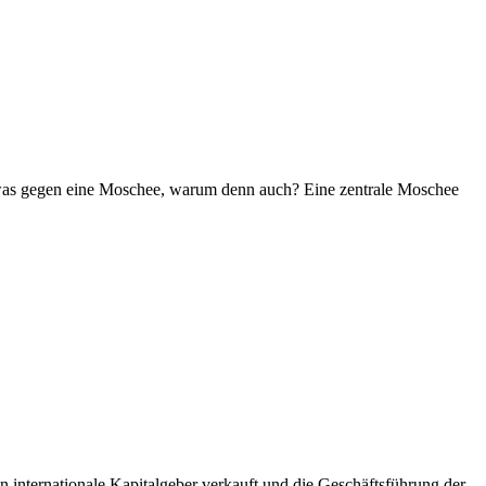
at was gegen eine Moschee, warum denn auch? Eine zentrale Moschee
 internationale Kapitalgeber verkauft und die Geschäftsführung der