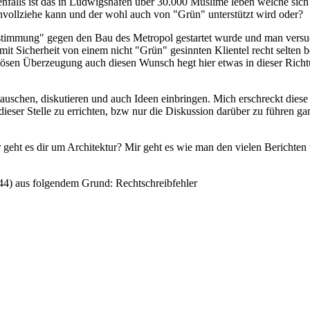
nfalls ist das in Ludwigshafen über 30.000 Muslime leben welche sic
vollziehe kann und der wohl auch von "Grün" unterstützt wird oder?
stimmung" gegen den Bau des Metropol gestartet wurde und man versuc
mit Sicherheit von einem nicht "Grün" gesinnten Klientel recht selten b
ösen Überzeugung auch diesen Wunsch hegt hier etwas in dieser Richtun
ustauschen, diskutieren und auch Ideen einbringen. Mich erschreckt die
dieser Stelle zu errichten, bzw nur die Diskussion darüber zu führen 
 geht es dir um Architektur? Mir geht es wie man den vielen Berichten un
44
) aus folgendem Grund: Rechtschreibfehler