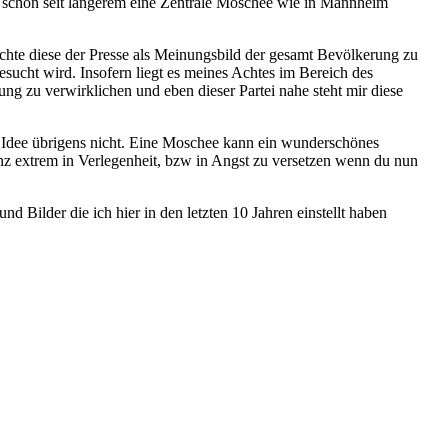
h schon seit längerem eine Zentrale Moschee wie in Mannheim
hte diese der Presse als Meinungsbild der gesamt Bevölkerung zu
esucht wird. Insofern liegt es meines Achtes im Bereich des
g zu verwirklichen und eben dieser Partei nahe steht mir diese
se Idee übrigens nicht. Eine Moschee kann ein wunderschönes
ganz extrem in Verlegenheit, bzw in Angst zu versetzen wenn du nun
d Bilder die ich hier in den letzten 10 Jahren einstellt haben