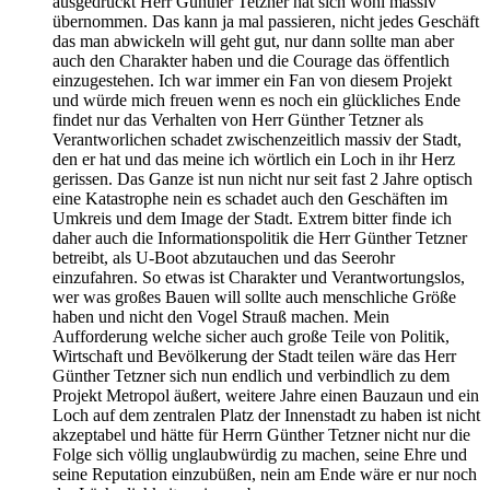
ausgedrückt Herr Günther Tetzner hat sich wohl massiv
übernommen. Das kann ja mal passieren, nicht jedes Geschäft
das man abwickeln will geht gut, nur dann sollte man aber
auch den Charakter haben und die Courage das öffentlich
einzugestehen. Ich war immer ein Fan von diesem Projekt
und würde mich freuen wenn es noch ein glückliches Ende
findet nur das Verhalten von Herr Günther Tetzner als
Verantworlichen schadet zwischenzeitlich massiv der Stadt,
den er hat und das meine ich wörtlich ein Loch in ihr Herz
gerissen. Das Ganze ist nun nicht nur seit fast 2 Jahre optisch
eine Katastrophe nein es schadet auch den Geschäften im
Umkreis und dem Image der Stadt. Extrem bitter finde ich
daher auch die Informationspolitik die Herr Günther Tetzner
betreibt, als U-Boot abzutauchen und das Seerohr
einzufahren. So etwas ist Charakter und Verantwortungslos,
wer was großes Bauen will sollte auch menschliche Größe
haben und nicht den Vogel Strauß machen. Mein
Aufforderung welche sicher auch große Teile von Politik,
Wirtschaft und Bevölkerung der Stadt teilen wäre das Herr
Günther Tetzner sich nun endlich und verbindlich zu dem
Projekt Metropol äußert, weitere Jahre einen Bauzaun und ein
Loch auf dem zentralen Platz der Innenstadt zu haben ist nicht
akzeptabel und hätte für Herrn Günther Tetzner nicht nur die
Folge sich völlig unglaubwürdig zu machen, seine Ehre und
seine Reputation einzubüßen, nein am Ende wäre er nur noch