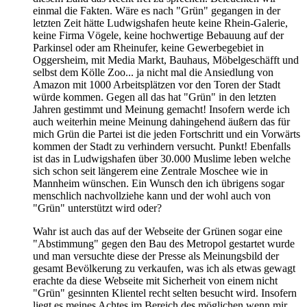
einmal die Fakten. Wäre es nach "Grün" gegangen in der
letzten Zeit hätte Ludwigshafen heute keine Rhein-Galerie,
keine Firma Vögele, keine hochwertige Bebauung auf der
Parkinsel oder am Rheinufer, keine Gewerbegebiet in
Oggersheim, mit Media Markt, Bauhaus, Möbelgeschäfft und
selbst dem Kölle Zoo... ja nicht mal die Ansiedlung von
Amazon mit 1000 Arbeitsplätzen vor den Toren der Stadt
würde kommen. Gegen all das hat "Grün" in den letzten
Jahren gestimmt und Meinung gemacht! Insofern werde ich
auch weiterhin meine Meinung dahingehend äußern das für
mich Grün die Partei ist die jeden Fortschritt und ein Vorwärts
kommen der Stadt zu verhindern versucht. Punkt! Ebenfalls
ist das in Ludwigshafen über 30.000 Muslime leben welche
sich schon seit längerem eine Zentrale Moschee wie in
Mannheim wünschen. Ein Wunsch den ich übrigens sogar
menschlich nachvollziehe kann und der wohl auch von
"Grün" unterstützt wird oder?
Wahr ist auch das auf der Webseite der Grünen sogar eine
"Abstimmung" gegen den Bau des Metropol gestartet wurde
und man versuchte diese der Presse als Meinungsbild der
gesamt Bevölkerung zu verkaufen, was ich als etwas gewagt
erachte da diese Webseite mit Sicherheit von einem nicht
"Grün" gesinnten Klientel recht selten besucht wird. Insofern
liegt es meines Achtes im Bereich des möglichen wenn mir