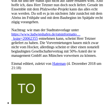
was tut und der Status quo nicht auf Jahre erhalten wird. Also
hoffe ich, dass Herr Tetzner nun doch noch liefert. Gerade im
Ensemble mit dem Pfalzwerke-Projekt kann das alles echt
was werden. Da soll es ja im nächsten Jahr zunächst mit dem
Abriss im Frühjahr und mit dem Baubeginn im Spätjahr recht
zügig vorangehen.
Nachtrag: wie man der Stadtratsvorlage unter
https://www.ludwigshafen.de/ratsinformatio…
_ksinr=20062355
entnehmen kann, scheint Herr Tetzner
geliefert zu haben. Die Vorvermietungen hauen mich zwar
nicht vom Hocker, allerdings scheint er über einen notariell
beglaubigten Gesellschaftervertrag mit 50%-Anteil der te
management GmbH aus München vorweisen zu können.
Einmal editiert, zuletzt von
Hateman
(
4. Dezember 2018 um
21:18
)