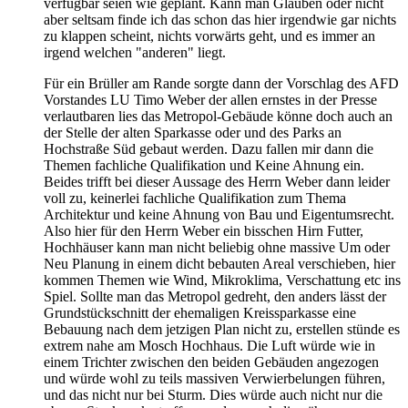
verfügbar seien wie geplant. Kann man Glauben oder nicht
aber seltsam finde ich das schon das hier irgendwie gar nichts
zu klappen scheint, nichts vorwärts geht, und es immer an
irgend welchen "anderen" liegt.
Für ein Brüller am Rande sorgte dann der Vorschlag des AFD
Vorstandes LU Timo Weber der allen ernstes in der Presse
verlautbaren lies das Metropol-Gebäude könne doch auch an
der Stelle der alten Sparkasse oder und des Parks an
Hochstraße Süd gebaut werden. Dazu fallen mir dann die
Themen fachliche Qualifikation und Keine Ahnung ein.
Beides trifft bei dieser Aussage des Herrn Weber dann leider
voll zu, keinerlei fachliche Qualifikation zum Thema
Architektur und keine Ahnung von Bau und Eigentumsrecht.
Also hier für den Herrn Weber ein bisschen Hirn Futter,
Hochhäuser kann man nicht beliebig ohne massive Um oder
Neu Planung in einem dicht bebauten Areal verschieben, hier
kommen Themen wie Wind, Mikroklima, Verschattung etc ins
Spiel. Sollte man das Metropol gedreht, den anders lässt der
Grundstückschnitt der ehemaligen Kreissparkasse eine
Bebauung nach dem jetzigen Plan nicht zu, erstellen stünde es
extrem nahe am Mosch Hochhaus. Die Luft würde wie in
einem Trichter zwischen den beiden Gebäuden angezogen
und würde wohl zu teils massiven Verwierbelungen führen,
und das nicht nur bei Sturm. Dies würde auch nicht nur die