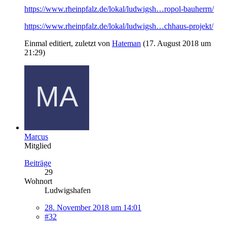
https://www.rheinpfalz.de/lokal/ludwigsh…ropol-bauherrn/
https://www.rheinpfalz.de/lokal/ludwigsh…chhaus-projekt/
Einmal editiert, zuletzt von
Hateman
(
17. August 2018 um
21:29
)
Marcus
Mitglied
Beiträge
29
Wohnort
Ludwigshafen
28. November 2018 um 14:01
#32