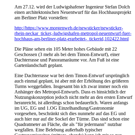
Am 27.12. wird der Ludwigshafener Ingenieur Stefan Dolch
einen architektonischen Neuentwurf für das Hochhausprojekt
am Berliner Platz vorstellen:
http://https://www.morgenweb.de/newsticker/newsticker-
rhein-neckar_ticker,-ludwigshafen-metropol-neuentwurf-fuer-
hochhaus-am-berliner-platz-erarbeitet-_tickerid,102422.html
Die Pläne sehen ein 105 Meter hohes Gebäude mit 22
Geschossen (3 mehr als bei dem Timon-Entwurf), einer
Dachterrasse und Panoramaräume vor. Am Fuß ist eine
Gartenlandschaft geplant.
Eine Dachterrasse war bei dem Timon-Entwurf ursprünglich
auch einmal geplant, ist aber mit der Erhöhung des größeren
Turms weggefallen. Insgesamt bin ich zwar immer noch ein
Anhänger des Metropol-Entwurfs. Dass es hinsichtlich der
Nutzungskonzeption jedoch nicht mehr an den ersten Entwurf
heranreicht, ist allerdings schon bedauerlich. Waren anfangs
im UG, EG und 1.OG Einzelhandlung/Gastronomie
vorgesehen, beschränkt sich dies nunmehr auf das EG und
auch hier nur auf die Sockel der Türme. Das sind schon eine
Quadratmeter an Fläche, die als "für jedermann" nutzbar
wegfallen. Eine Belebung außerhalb typischer