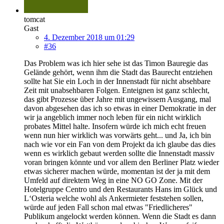
tomcat
Gast
4. Dezember 2018 um 01:29
#36
Das Problem was ich hier sehe ist das Timon Bauregie das
Gelände gehört, wenn ihm die Stadt das Baurecht entziehen
sollte hat Sie ein Loch in der Innenstadt für nicht absehbare
Zeit mit unabsehbaren Folgen. Enteignen ist ganz schlecht,
das gibt Prozesse über Jahre mit ungewissem Ausgang, mal
davon abgesehen das ich so etwas in einer Demokratie in der
wir ja angeblich immer noch leben für ein nicht wirklich
probates Mittel halte. Insofern würde ich mich echt freuen
wenn nun hier wirklich was vorwärts geht... und Ja, ich bin
nach wie vor ein Fan von dem Projekt da ich glaube das dies
wenn es wirklich gebaut werden sollte die Innenstadt massiv
voran bringen könnte und vor allem den Berliner Platz wieder
etwas sicherer machen würde, momentan ist der ja mit dem
Umfeld auf direktem Weg in eine NO GO Zone. Mit der
Hotelgruppe Centro und den Restaurants Hans im Glück und
L‘Osteria welche wohl als Ankermieter feststehen sollen,
würde auf jeden Fall schon mal etwas "Friedlicheres"
Publikum angelockt werden können. Wenn die Stadt es dann