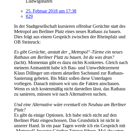
Ludwigshafen
25. Februar 2018 um 17:38
#29
In der Stadtgesellschaft kursieren offenbar Gerüchte statt des
Metropol am Berliner Platz eines neues Rathaus zu bauen.
Dies folgt aus einem Gespräch zwischen der Rheinpfalz und
OB Steinruck:
Es gibt Gerüchte, anstatt der „Metropol“-Türme ein neues
Rathaus am Berliner Platz zu bauen. Ist da was dran?
(lacht). Momentan gibt es dazu nichts Konkretes. Gleich nach
meinem Amtsantritt habe ich Bau- und Umweltdezernent
Klaus Dillinger um einem aktuellen Sachstand zur Rathaus-
Sanierung gebeten. Bis März sollen diese Unterlagen
vorliegen. Danach müssen wir uns die Fakten anschauen.
Wenn es sich kostenmäßig nicht darstellen lässt, das Rathaus
zu sanieren, müssen wir nach Alternativen suchen.
Und eine Alternative wäre eventuell ein Neubau am Berliner
Platz?
Es gibt da einige Optionen. Ich habe mich nicht auf den
Berliner Platz eingeschossen. Das Grundstück ist nicht in
unserer Hand. In ein paar Tagen werde ich ein Gespräch mit
„Metropol“-Investor Günther Tetzner führen. Mal abwarten,