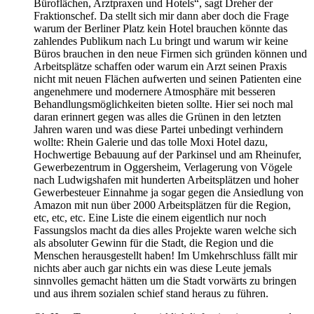
Büroflächen, Arztpraxen und Hotels“, sagt Dreher der
Fraktionschef. Da stellt sich mir dann aber doch die Frage
warum der Berliner Platz kein Hotel brauchen könnte das
zahlendes Publikum nach Lu bringt und warum wir keine
Büros brauchen in den neue Firmen sich gründen können und
Arbeitsplätze schaffen oder warum ein Arzt seinen Praxis
nicht mit neuen Flächen aufwerten und seinen Patienten eine
angenehmere und modernere Atmosphäre mit besseren
Behandlungsmöglichkeiten bieten sollte. Hier sei noch mal
daran erinnert gegen was alles die Grünen in den letzten
Jahren waren und was diese Partei unbedingt verhindern
wollte: Rhein Galerie und das tolle Moxi Hotel dazu,
Hochwertige Bebauung auf der Parkinsel und am Rheinufer,
Gewerbezentrum in Oggersheim, Verlagerung von Vögele
nach Ludwigshafen mit hunderten Arbeitsplätzen und hoher
Gewerbesteuer Einnahme ja sogar gegen die Ansiedlung von
Amazon mit nun über 2000 Arbeitsplätzen für die Region,
etc, etc, etc. Eine Liste die einem eigentlich nur noch
Fassungslos macht da dies alles Projekte waren welche sich
als absoluter Gewinn für die Stadt, die Region und die
Menschen herausgestellt haben! Im Umkehrschluss fällt mir
nichts aber auch gar nichts ein was diese Leute jemals
sinnvolles gemacht hätten um die Stadt vorwärts zu bringen
und aus ihrem sozialen schief stand heraus zu führen.