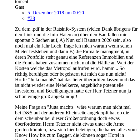
tomcat
Gast
5. Dezember 2018 um 00:20
#38
Zu dem .pdf in der Ratsinfo-System (vielen Dank übrigens für
den Link und die Info Hateman) über den Bau fallen mir
spontan 2 Sachen auf, A) Nun soll Baustart 2020 sein, also
noch mal ein Jahr Loch, frage ich mich warum wenn schon
Mieter feststehen und dann B) die Firma te managment, in
deren Portfolio steht genau eine Referenzen Immobilien und
die Fonds haben zusammen nicht mal die Hälfte an Wert der
Kosten welche das Metropol aufrufen wird, hamm... So
richtig beruhigen oder begeistern tut mich das nun nicht!
Hoffe "Jutta machts" hat das tiefer überprüfen lassen und das
ist nicht wieder eine Nebelkerze, angebliche potentielle
Investoren und Beteiligungen hatte der Herr Tetzner nun ja
schon einige groß angekündigt!
Meine Frage an "Jutta machts" wäre warum man nicht mal
bei D&S auf der anderen Rheinseite angeklopft hat ob die
dem scheinbar bei dieser Größenordnung doch etwas
überforderten Herrn Tetzner nicht etwas unter die Arme
greifen könnten, bzw sich hier beteiligen, die haben alles vom
Know How bis zum Bagger, die können sogar Hotel in