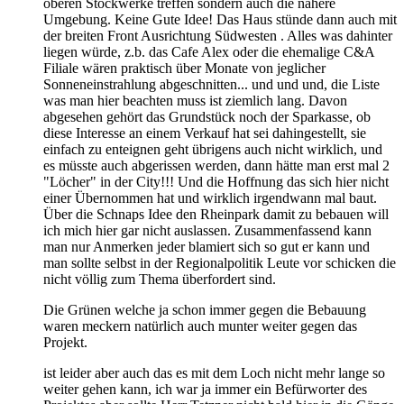
oberen Stockwerke treffen sondern auch die nähere
Umgebung. Keine Gute Idee! Das Haus stünde dann auch mit
der breiten Front Ausrichtung Südwesten . Alles was dahinter
liegen würde, z.b. das Cafe Alex oder die ehemalige C&A
Filiale wären praktisch über Monate von jeglicher
Sonneneinstrahlung abgeschnitten... und und und, die Liste
was man hier beachten muss ist ziemlich lang. Davon
abgesehen gehört das Grundstück noch der Sparkasse, ob
diese Interesse an einem Verkauf hat sei dahingestellt, sie
einfach zu enteignen geht übrigens auch nicht wirklich, und
es müsste auch abgerissen werden, dann hätte man erst mal 2
"Löcher" in der City!!! Und die Hoffnung das sich hier nicht
einer Übernommen hat und wirklich irgendwann mal baut.
Über die Schnaps Idee den Rheinpark damit zu bebauen will
ich mich hier gar nicht auslassen. Zusammenfassend kann
man nur Anmerken jeder blamiert sich so gut er kann und
man sollte selbst in der Regionalpolitik Leute vor schicken die
nicht völlig zum Thema überfordert sind.
Die Grünen welche ja schon immer gegen die Bebauung
waren meckern natürlich auch munter weiter gegen das
Projekt.
ist leider aber auch das es mit dem Loch nicht mehr lange so
weiter gehen kann, ich war ja immer ein Befürworter des