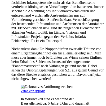
fachlicher Inkompetenz nie mehr als das Bemühen seine
verdrehten idiologischen Vorstellungen durchzusetzen. Immer
scheint die Ablehnung des Individualverkehrs durch und
entsprechend wurden alle Anstrengungen nur auf
Verhinderung gerichtet: Straßenrückbau, Vernachlässigung
der bestehenden Infrastruktur und Ausbremsen der Autofahrer
mit 30er-Schickanen usw. sind die prägenden Elemente der
aktuellen Verkehrtpolitik im Ländle. Visionen und
Infrastruktur-Projekte gegen den Verkehrs-Infarkt:
Fehlanzeige. Es ist ein Trauerspiel.
Nicht zuletzt dank Dr. Nopper dürften zwar alle Träume von
einem Ergänzungsbahnhof ein für allemal erledigt sein. Man
muss aber immer noch befürchten das Winne seinen Einfluss
beim Erhalt des Schienenschrotts auf der sogenannten
"Panoramastrecke" nach Vaihingen geltend macht. Dabei
sehen die Ursprungsplanungen von S21 aus gutem Grund vor
das diese Strecke ersatzlos gestrichen wird. Davon darf jetzt
nicht abgewichen werden!
Zitat von ippolit
In Wirklichkeit sind es während der
Baustellenzeit ca. 6 Jahre 5,6ha und dauerhaft