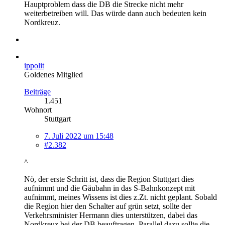
Hauptproblem dass die DB die Strecke nicht mehr
weiterbetreiben will. Das würde dann auch bedeuten kein
Nordkreuz.
ippolit
Goldenes Mitglied
Beiträge
1.451
Wohnort
Stuttgart
7. Juli 2022 um 15:48
#2.382
^
Nö, der erste Schritt ist, dass die Region Stuttgart dies
aufnimmt und die Gäubahn in das S-Bahnkonzept mit
aufnimmt, meines Wissens ist dies z.Zt. nicht geplant. Sobald
die Region hier den Schalter auf grün setzt, sollte der
Verkehrsminister Hermann dies unterstützen, dabei das
Nordkreuz bei der DB beauftragen. Parallel dazu sollte die