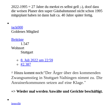
2022-1995 = 27 Jahre du merkst es selbst gell ;-), doof dass
die weisen Planer den super Gäubahntunnel nicht schon 1995
mitgeplant haben ist dann halt ca. 40 Jahre später fertig.
jack000
Goldenes Mitglied
Beiträge
1.547
Wohnort
Stuttgart
8. Juli 2022 um 22:59
#2.387
Der Ärger über den kommenden
^ Hinzu kommt noch:"
Zwangsumstieg in Stuttgart-Vaihingen nimmt zu. Die
Anrainerkommunen setzen auf eine Klage."
=> Wieder mal werden Anwälte und Gerichte beschäftigt.
ippolit