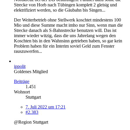
Strecke von Horb nach Tübingen komplett 2 gleisig und
elektrifiziert werden, so die Gäubahn bis Singen...
Der Weiterbetrieb ohne Stellwerk koschtet mindestens 100
Mio und diese Summe macht imho nur Sinn, wenn man die
Strecke danach als S-Bahnstrecke benutzen will. Das ist
immer wieder witzig, dass die uns Jahrelang wegen den
Koschten bis in den Wahnsinn getrieben haben, so gar kein
Problem haben für ein Interim soviel Geld zum Fenster
rauszuwerfen...
ippolit
Goldenes Mitglied
Beiträge
1.451
Wohnort
Stuttgart
7. Juli 2022 um 17:21
#2.383
@Region Stuttgart