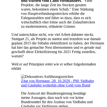
und würden vom Land vorfinanziert.
"Viele
Projekte, die lange Zeit ins Stocken geraten
waren, bekommen einen Schub." Eine Stärkung
von Hauptverbindungsstrecken erhöhe die
Fahrgastzahlen und führe so dazu, dass es sich
wirtschaftlich eher lohne auch die Zulaufstrecken
zu modernisieren, erläuterte Gönner.
Und unterschätze nicht, wie viel Arbeit dahinter steckt,
Stuttgart 21, als Projekt zu starten und trotzdem war damals
geplant 2015 die Sübahn elektrifiziert zu haben, der Hermann
hat hier das gemachte Nest übernommen und es gerade mal
geschafft diese Elektrifzierung bis 2021 Fertig zustellen,
warum?
Weil er auf Prinzipien reitet wie er selber folgedermaßen
erklärt
Zitat von Hermann -28. 10.2020 - PM: Südbahn
und Gäubahn weiterhin ohne Geld vom Bund
Die Antwort der Bundesregierung bestätigt
meine Aussagen, dass nach wie vor keine
Bundesmittel für den Ausbau von Südbahn und
Gäubahn zur Verfügung stehen.