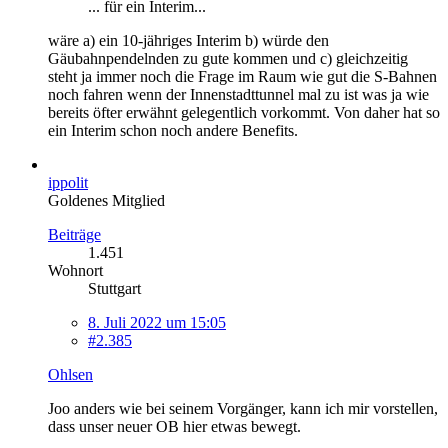
... für ein Interim...
wäre a) ein 10-jähriges Interim b) würde den
Gäubahnpendelnden zu gute kommen und c) gleichzeitig
steht ja immer noch die Frage im Raum wie gut die S-Bahnen
noch fahren wenn der Innenstadttunnel mal zu ist was ja wie
bereits öfter erwähnt gelegentlich vorkommt. Von daher hat so
ein Interim schon noch andere Benefits.
ippolit
Goldenes Mitglied
Beiträge
1.451
Wohnort
Stuttgart
8. Juli 2022 um 15:05
#2.385
Ohlsen
Joo anders wie bei seinem Vorgänger, kann ich mir vorstellen,
dass unser neuer OB hier etwas bewegt.