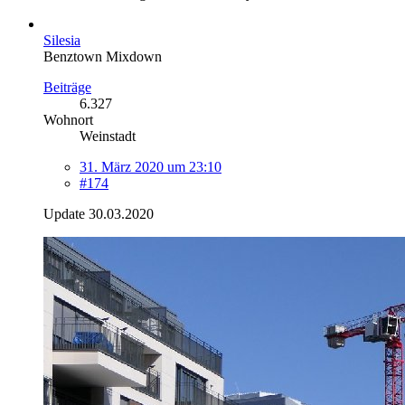
Silesia
Benztown Mixdown
Beiträge
6.327
Wohnort
Weinstadt
31. März 2020 um 23:10
#174
Update 30.03.2020