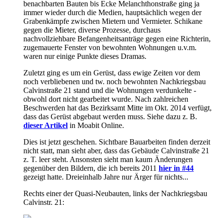
benachbarten Bauten bis Ecke Melanchthonstraße ging ja
immer wieder durch die Medien, hauptsächlich wegen der
Grabenkämpfe zwischen Mietern und Vermieter. Schikane
gegen die Mieter, diverse Prozesse, durchaus
nachvollziehbare Befangenheitsanträge gegen eine Richterin,
zugemauerte Fenster von bewohnten Wohnungen u.v.m.
waren nur einige Punkte dieses Dramas.
Zuletzt ging es um ein Gerüst, dass ewige Zeiten vor dem
noch verbliebenen und tw. noch bewohnten Nachkriegsbau
Calvinstraße 21 stand und die Wohnungen verdunkelte -
obwohl dort nicht gearbeitet wurde. Nach zahlreichen
Beschwerden hat das Bezirksamt Mitte im Okt. 2014 verfügt,
dass das Gerüst abgebaut werden muss. Siehe dazu z. B.
dieser Artikel
in Moabit Online.
Dies ist jetzt geschehen. Sichtbare Bauarbeiten finden derzeit
nicht statt, man sieht aber, dass das Gebäude Calvinstraße 21
z. T. leer steht. Ansonsten sieht man kaum Änderungen
gegenüber den Bildern, die ich bereits 2011
hier in #44
gezeigt hatte. Dreieinhalb Jahre nur Ärger für nichts...
Rechts einer der Quasi-Neubauten, links der Nachkriegsbau
Calvinstr. 21: