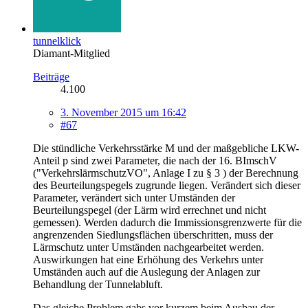
tunnelklick
Diamant-Mitglied
Beiträge
4.100
3. November 2015 um 16:42
#67
Die stündliche Verkehrsstärke M und der maßgebliche LKW-
Anteil p sind zwei Parameter, die nach der 16. BImschV
("VerkehrslärmschutzVO", Anlage I zu § 3 ) der Berechnung
des Beurteilungspegels zugrunde liegen. Verändert sich dieser
Parameter, verändert sich unter Umständen der
Beurteilungspegel (der Lärm wird errechnet und nicht
gemessen). Werden dadurch die Immissionsgrenzwerte für die
angrenzenden Siedlungsflächen überschritten, muss der
Lärmschutz unter Umständen nachgearbeitet werden.
Auswirkungen hat eine Erhöhung des Verkehrs unter
Umständen auch auf die Auslegung der Anlagen zur
Behandlung der Tunnelabluft.
Das gleiche Problem gabs vor kurzem beim Ausbau der