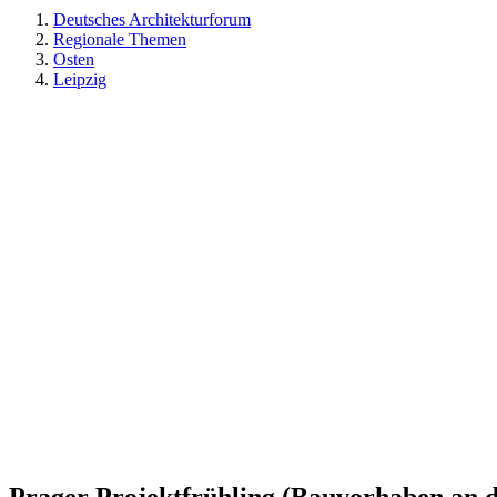
Deutsches Architekturforum
Regionale Themen
Osten
Leipzig
Prager Projektfrühling (Bauvorhaben an d