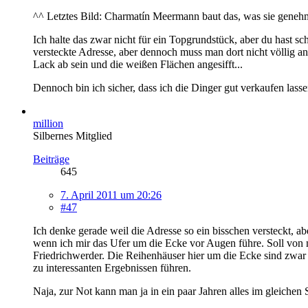
^^ Letztes Bild: Charmatín Meermann baut das, was sie genehmi
Ich halte das zwar nicht für ein Topgrundstück, aber du hast scho
versteckte Adresse, aber dennoch muss man dort nicht völlig an
Lack ab sein und die weißen Flächen angesifft...
Dennoch bin ich sicher, dass ich die Dinger gut verkaufen lasse
million
Silbernes Mitglied
Beiträge
645
7. April 2011 um 20:26
#47
Ich denke gerade weil die Adresse so ein bisschen versteckt, ab
wenn ich mir das Ufer um die Ecke vor Augen führe. Soll von 
Friedrichwerder. Die Reihenhäuser hier um die Ecke sind zwar 
zu interessanten Ergebnissen führen.
Naja, zur Not kann man ja in ein paar Jahren alles im gleichen 