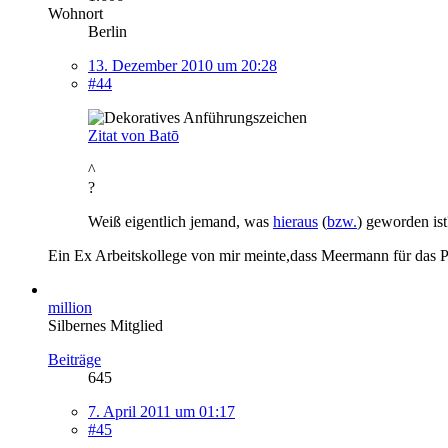
Wohnort
Berlin
13. Dezember 2010 um 20:28
#44
Zitat von Batō
^
?
Weiß eigentlich jemand, was
hieraus
(
bzw.
) geworden ist
Ein Ex Arbeitskollege von mir meinte,dass Meermann für das Pr
million
Silbernes Mitglied
Beiträge
645
7. April 2011 um 01:17
#45