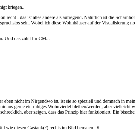
gt kriegen...
n recht - das ist alles andere als aufregend. Natürlich ist die Scharnho
spruchslos sein. Wobei ich diese Wohnhäuser auf der Visualisierung noc
n. Und das zählt für CM...
er eben nicht im Nirgendwo ist, ist sie so spieziell und demnach in me
mir aus gerne ein ruhiges Wohnviertel bleiben/werden, aber vielleicht
schrecklich, aber zeigen, dass das Prinzip hier funktioniert. Ein biss
Stil wie diesen Gastank(?) rechts im Bild bemalen...#