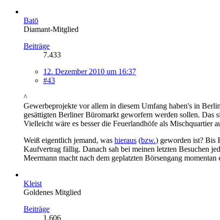
Batō
Diamant-Mitglied
Beiträge
7.433
12. Dezember 2010 um 16:37
#43
^
Gewerbeprojekte vor allem in diesem Umfang haben's in Berlin 
gesättigten Berliner Büromarkt geworfern werden sollen. Das si
Vielleicht wäre es besser die Feuerlandhöfe als Mischquartier
Weiß eigentlich jemand, was
hieraus
(
bzw.
) geworden ist? Bis 
Kaufvertrag fällig. Danach sah bei meinen letzten Besuchen jed
Meermann macht nach dem geplatzten Börsengang momentan eh
Kleist
Goldenes Mitglied
Beiträge
1.606