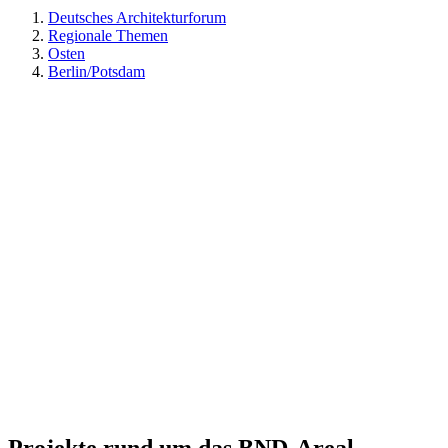
Deutsches Architekturforum
Regionale Themen
Osten
Berlin/Potsdam
Projekte rund um das BND-Areal