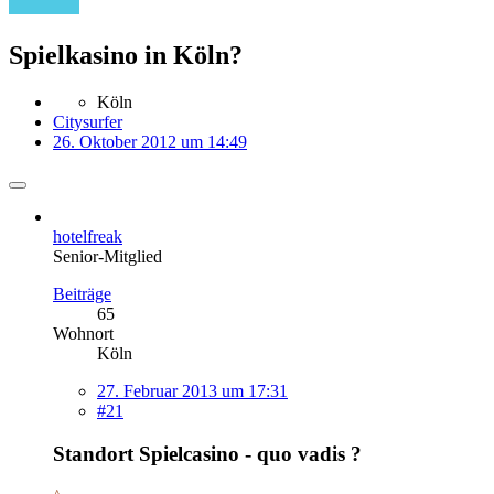
Spielkasino in Köln?
Köln
Citysurfer
26. Oktober 2012 um 14:49
hotelfreak
Senior-Mitglied
Beiträge
65
Wohnort
Köln
27. Februar 2013 um 17:31
#21
Standort Spielcasino - quo vadis ?