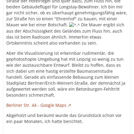
Straße der Hotelriegel und quer dazu, zum Fluss hin, die
beiden Gebäudeflügel für Longstay-Bewohner. Ich bin mir
gar nicht sicher, ob es überhaupt genehmigungsfähig wäre,
zur Straße hin so einen "Ehrenhof" zu bauen, mit einer
Mauer wie bei einer Botschaft.
Die Mauer ergibt sich
aus der Abschüssigkeit des Geländes zum Fluss hin, auch
das ist beim Radisson ähnlich. Immerhin etwas
Ortskenntnis scheint also vorhanden zu sein.
Aber die Visualisierung ist erkennbar rudimentär, die
gephotoshopte Umgebung hat mit Leipzig so wenig zu tun
wie der austauschbare Entwurf. Bleibt zu hoffen, dass es
sich dabei um eine hastig erstellte Baumassenstudie
handelt. Gerade als einfassende Bebauung zum kleinen
Stadtplatz Berliner/Erich-Weinert-Straße, der demnächst ja
aufgewertet werden soll, wäre ein Betonburgen-Fehltritt
besonders schmerzhaft.
Berliner Str. 44 - Google Maps
Abgeholzt und beräumt wurde das Grundstück schon vor
ein paar Monaten, ich hatte berichtet.