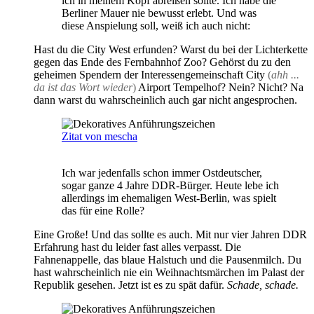
ich in meinem Kopf abreißen sollte. Ich habe die
Berliner Mauer nie bewusst erlebt. Und was
diese Anspielung soll, weiß ich auch nicht:
Hast du die City West erfunden? Warst du bei der Lichterkette
gegen das Ende des Fernbahnhof Zoo? Gehörst du zu den
geheimen Spendern der Interessengemeinschaft City
(
ahh ...
da ist das Wort wieder
)
Airport Tempelhof? Nein? Nicht? Na
dann warst du wahrscheinlich auch gar nicht angesprochen.
Zitat von mescha
Ich war jedenfalls schon immer Ostdeutscher,
sogar ganze 4 Jahre DDR-Bürger. Heute lebe ich
allerdings im ehemaligen West-Berlin, was spielt
das für eine Rolle?
Eine Große! Und das sollte es auch. Mit nur vier Jahren DDR
Erfahrung hast du leider fast alles verpasst. Die
Fahnenappelle, das blaue Halstuch und die Pausenmilch. Du
hast wahrscheinlich nie ein Weihnachtsmärchen im Palast der
Republik gesehen. Jetzt ist es zu spät dafür.
Schade, schade.