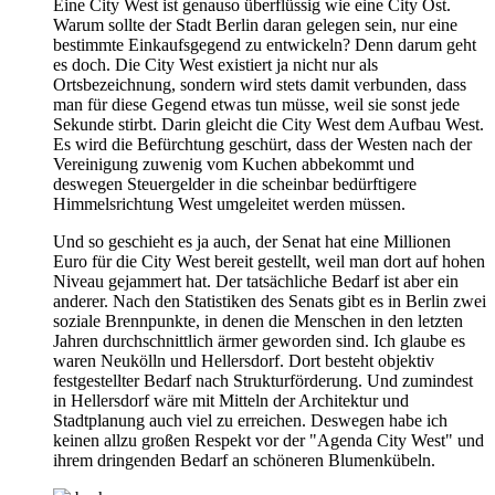
Eine City West ist genauso überflüssig wie eine City Ost.
Warum sollte der Stadt Berlin daran gelegen sein, nur eine
bestimmte Einkaufsgegend zu entwickeln? Denn darum geht
es doch. Die City West existiert ja nicht nur als
Ortsbezeichnung, sondern wird stets damit verbunden, dass
man für diese Gegend etwas tun müsse, weil sie sonst jede
Sekunde stirbt. Darin gleicht die City West dem Aufbau West.
Es wird die Befürchtung geschürt, dass der Westen nach der
Vereinigung zuwenig vom Kuchen abbekommt und
deswegen Steuergelder in die scheinbar bedürftigere
Himmelsrichtung West umgeleitet werden müssen.
Und so geschieht es ja auch, der Senat hat eine Millionen
Euro für die City West bereit gestellt, weil man dort auf hohen
Niveau gejammert hat. Der tatsächliche Bedarf ist aber ein
anderer. Nach den Statistiken des Senats gibt es in Berlin zwei
soziale Brennpunkte, in denen die Menschen in den letzten
Jahren durchschnittlich ärmer geworden sind. Ich glaube es
waren Neukölln und Hellersdorf. Dort besteht objektiv
festgestellter Bedarf nach Strukturförderung. Und zumindest
in Hellersdorf wäre mit Mitteln der Architektur und
Stadtplanung auch viel zu erreichen. Deswegen habe ich
keinen allzu großen Respekt vor der "Agenda City West" und
ihrem dringenden Bedarf an schöneren Blumenkübeln.