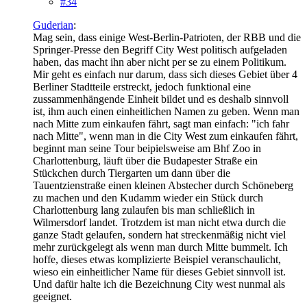
#34
Guderian
:
Mag sein, dass einige West-Berlin-Patrioten, der RBB und die
Springer-Presse den Begriff City West politisch aufgeladen
haben, das macht ihn aber nicht per se zu einem Politikum.
Mir geht es einfach nur darum, dass sich dieses Gebiet über 4
Berliner Stadtteile erstreckt, jedoch funktional eine
zussammenhängende Einheit bildet und es deshalb sinnvoll
ist, ihm auch einen einheitlichen Namen zu geben. Wenn man
nach Mitte zum einkaufen fährt, sagt man einfach: "ich fahr
nach Mitte", wenn man in die City West zum einkaufen fährt,
beginnt man seine Tour beipielsweise am Bhf Zoo in
Charlottenburg, läuft über die Budapester Straße ein
Stückchen durch Tiergarten um dann über die
Tauentzienstraße einen kleinen Abstecher durch Schöneberg
zu machen und den Kudamm wieder ein Stück durch
Charlottenburg lang zulaufen bis man schließlich in
Wilmersdorf landet. Trotzdem ist man nicht etwa durch die
ganze Stadt gelaufen, sondern hat streckenmäßig nicht viel
mehr zurückgelegt als wenn man durch Mitte bummelt. Ich
hoffe, dieses etwas komplizierte Beispiel veranschaulicht,
wieso ein einheitlicher Name für dieses Gebiet sinnvoll ist.
Und dafür halte ich die Bezeichnung City west nunmal als
geeignet.