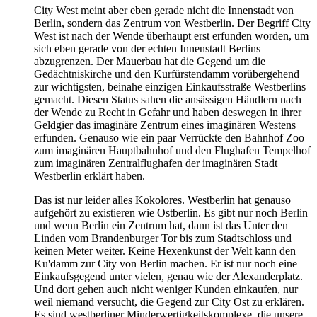
City West meint aber eben gerade nicht die Innenstadt von
Berlin, sondern das Zentrum von Westberlin. Der Begriff City
West ist nach der Wende überhaupt erst erfunden worden, um
sich eben gerade von der echten Innenstadt Berlins
abzugrenzen. Der Mauerbau hat die Gegend um die
Gedächtniskirche und den Kurfürstendamm vorübergehend
zur wichtigsten, beinahe einzigen Einkaufsstraße Westberlins
gemacht. Diesen Status sahen die ansässigen Händlern nach
der Wende zu Recht in Gefahr und haben deswegen in ihrer
Geldgier das imaginäre Zentrum eines imaginären Westens
erfunden. Genauso wie ein paar Verrückte den Bahnhof Zoo
zum imaginären Hauptbahnhof und den Flughafen Tempelhof
zum imaginären Zentralflughafen der imaginären Stadt
Westberlin erklärt haben.
Das ist nur leider alles Kokolores. Westberlin hat genauso
aufgehört zu existieren wie Ostberlin. Es gibt nur noch Berlin
und wenn Berlin ein Zentrum hat, dann ist das Unter den
Linden vom Brandenburger Tor bis zum Stadtschloss und
keinen Meter weiter. Keine Hexenkunst der Welt kann den
Ku'damm zur City von Berlin machen. Er ist nur noch eine
Einkaufsgegend unter vielen, genau wie der Alexanderplatz.
Und dort gehen auch nicht weniger Kunden einkaufen, nur
weil niemand versucht, die Gegend zur City Ost zu erklären.
Es sind westberliner Minderwertigkeitskomplexe, die unsere