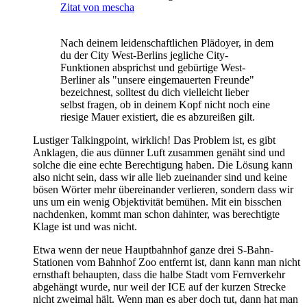
Zitat von mescha
Nach deinem leidenschaftlichen Plädoyer, in dem
du der City West-Berlins jegliche City-
Funktionen absprichst und gebürtige West-
Berliner als "unsere eingemauerten Freunde"
bezeichnest, solltest du dich vielleicht lieber
selbst fragen, ob in deinem Kopf nicht noch eine
riesige Mauer existiert, die es abzureißen gilt.
Lustiger Talkingpoint, wirklich! Das Problem ist, es gibt
Anklagen, die aus dünner Luft zusammen genäht sind und
solche die eine echte Berechtigung haben. Die Lösung kann
also nicht sein, dass wir alle lieb zueinander sind und keine
bösen Wörter mehr übereinander verlieren, sondern dass wir
uns um ein wenig Objektivität bemühen. Mit ein bisschen
nachdenken, kommt man schon dahinter, was berechtigte
Klage ist und was nicht.
Etwa wenn der neue Hauptbahnhof ganze drei S-Bahn-
Stationen vom Bahnhof Zoo entfernt ist, dann kann man nicht
ernsthaft behaupten, dass die halbe Stadt vom Fernverkehr
abgehängt wurde, nur weil der ICE auf der kurzen Strecke
nicht zweimal hält. Wenn man es aber doch tut, dann hat man