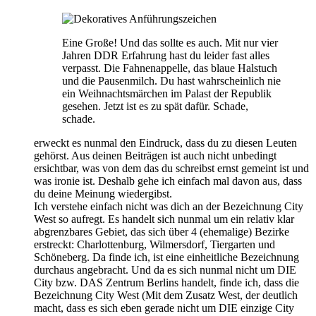
Eine Große! Und das sollte es auch. Mit nur vier
Jahren DDR Erfahrung hast du leider fast alles
verpasst. Die Fahnenappelle, das blaue Halstuch
und die Pausenmilch. Du hast wahrscheinlich nie
ein Weihnachtsmärchen im Palast der Republik
gesehen. Jetzt ist es zu spät dafür. Schade,
schade.
erweckt es nunmal den Eindruck, dass du zu diesen Leuten
gehörst. Aus deinen Beiträgen ist auch nicht unbedingt
ersichtbar, was von dem das du schreibst ernst gemeint ist und
was ironie ist. Deshalb gehe ich einfach mal davon aus, dass
du deine Meinung wiedergibst.
Ich verstehe einfach nicht was dich an der Bezeichnung City
West so aufregt. Es handelt sich nunmal um ein relativ klar
abgrenzbares Gebiet, das sich über 4 (ehemalige) Bezirke
erstreckt: Charlottenburg, Wilmersdorf, Tiergarten und
Schöneberg. Da finde ich, ist eine einheitliche Bezeichnung
durchaus angebracht. Und da es sich nunmal nicht um DIE
City bzw. DAS Zentrum Berlins handelt, finde ich, dass die
Bezeichnung City West (Mit dem Zusatz West, der deutlich
macht, dass es sich eben gerade nicht um DIE einzige City