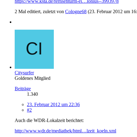
https://www.ksta.de/fernsehturm-ei…lonius--3993978
2 Mal editiert, zuletzt von
Cologne68
(
23. Februar 2012 um 16
Citysurfer
Goldenes Mitglied
Beiträge
1.340
23. Februar 2012 um 22:36
#2
Auch die WDR-Lokalzeit berichtet:
http://www.wdr.de/mediathek/html…lzeit_koeln.xml