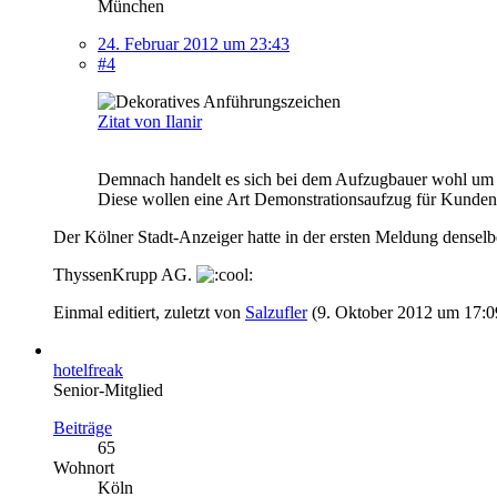
München
24. Februar 2012 um 23:43
#4
Zitat von Ilanir
Demnach handelt es sich bei dem Aufzugbauer wohl um d
Diese wollen eine Art Demonstrationsaufzug für Kunden i
Der Kölner Stadt-Anzeiger hatte in der ersten Meldung densel
ThyssenKrupp AG.
Einmal editiert, zuletzt von
Salzufler
(
9. Oktober 2012 um 17:0
hotelfreak
Senior-Mitglied
Beiträge
65
Wohnort
Köln