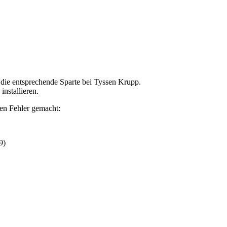
ie entsprechende Sparte bei Tyssen Krupp.
nstallieren.
ben Fehler gemacht:
9
)