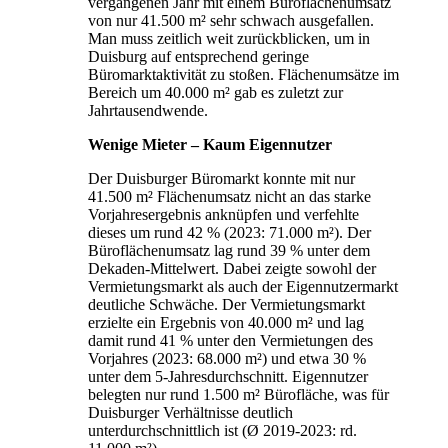
vergangenen Jahr mit einem Büroflächenumsatz
von nur 41.500 m² sehr schwach ausgefallen.
Man muss zeitlich weit zurückblicken, um in
Duisburg auf entsprechend geringe
Büromarktaktivität zu stoßen. Flächenumsätze im
Bereich um 40.000 m² gab es zuletzt zur
Jahrtausendwende.
Wenige Mieter – Kaum Eigennutzer
Der Duisburger Büromarkt konnte mit nur
41.500 m² Flächenumsatz nicht an das starke
Vorjahresergebnis anknüpfen und verfehlte
dieses um rund 42 % (2023: 71.000 m²). Der
Büroflächenumsatz lag rund 39 % unter dem
Dekaden-Mittelwert. Dabei zeigte sowohl der
Vermietungsmarkt als auch der Eigennutzermarkt
deutliche Schwäche. Der Vermietungsmarkt
erzielte ein Ergebnis von 40.000 m² und lag
damit rund 41 % unter den Vermietungen des
Vorjahres (2023: 68.000 m²) und etwa 30 %
unter dem 5-Jahresdurchschnitt. Eigennutzer
belegten nur rund 1.500 m² Bürofläche, was für
Duisburger Verhältnisse deutlich
unterdurchschnittlich ist (Ø 2019-2023: rd.