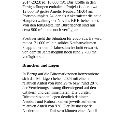
2014-2023: rd. 18.000 m²). Das größte in den
Fertigstellungen enthaltene Projekt ist der etwa
12.000 m² große Aurelis-Neubau MK04 am
Portsmouthplatz 24, der als Ankermieter die neue
Hauptverwaltung der Novitas BKK beheimatet.
Von den fertiggestellten Büroflächen sind nur
etwa 900 m² heute noch verfügbar.
Positiver sieht die Situation für 2025 aus: Es wird
mit ca. 21.000 m² ein solides Neubauvolumen
knapp unter dem 5-Jahresdurchschnitt erwartet,
von dem zu Jahresbeginn noch rund 2.700 m²
verfügbar sind.
Branchen und Lagen
In Bezug auf die Büromarktzonen konzentrierte
sich das Marktgeschehen 2024 mit einem
relativen Anteil von rund 29 % bzw. rund 28 %
der Vermietungsleistung überwiegend auf den
Citykern und den Innenhafen. Die übrigen
Büromarktzonen liegen deutlich dahinter.
Neudorf und Ruhrort kamen jeweils auf einen
relativen Anteil von 9 %. Der Businesspark
Niederrhein und Duissern können einen Anteil