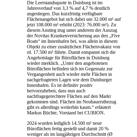
Die Leerstandsquote in Duisburg ist im
Jahresverlauf von 3,3 % auf 4,7 % deutlich
angestiegen. Das kurzfristig verfügbare
Flächenangebot hat sich dabei um 32.000 m² auf
jetzt 108.000 m² erhöht (2023: 76.000 m²). Zu
diesem Anstieg trug unter anderem der Auszug
der Novitas Krankenversicherung aus den „Five
Boats“ im Innenhafen bei, was allein in diesem
Objekt zu einer zusätzlichen Flächenvakanz von
rd. 17.500 m² führte. Damit entspannt sich die
Angebotslage für Büroflächen in Duisburg
wieder merklich. „Unter den angebotenen
Büroflächen befinden sich im Gegensatz zur
Vergangenheit auch wieder mehr Flächen in
nachgefragteren Lagen wie dem Duisburger
Innenhafen. Es ist definitiv positiv
hervorzuheben, dass nun auch
nachfragegerechtere Flächen auf den Markt
gekommen sind. Flächen im Neubauerstbezug
gibt es allerdings weiterhin kaum.“ erläutert
Markus Büchte, Vorstand bei CUBION.
2024 wurden lediglich 14.500 m² neue
Büroflächen fertig gestellt und damit 20 %
weniger als im langjährigen Durchschnitt (Ø