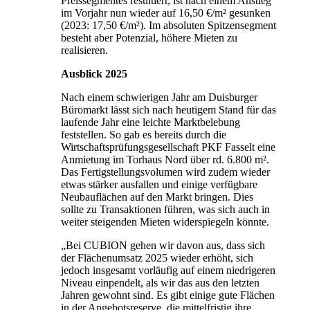
Preissegmentes resultiert, ist nach einem Anstieg
im Vorjahr nun wieder auf 16,50 €/m² gesunken
(2023: 17,50 €/m²). Im absoluten Spitzensegment
besteht aber Potenzial, höhere Mieten zu
realisieren.
Ausblick 2025
Nach einem schwierigen Jahr am Duisburger
Büromarkt lässt sich nach heutigem Stand für das
laufende Jahr eine leichte Marktbelebung
feststellen. So gab es bereits durch die
Wirtschaftsprüfungsgesellschaft PKF Fasselt eine
Anmietung im Torhaus Nord über rd. 6.800 m².
Das Fertigstellungsvolumen wird zudem wieder
etwas stärker ausfallen und einige verfügbare
Neubauflächen auf den Markt bringen. Dies
sollte zu Transaktionen führen, was sich auch in
weiter steigenden Mieten widerspiegeln könnte.
„Bei CUBION gehen wir davon aus, dass sich
der Flächenumsatz 2025 wieder erhöht, sich
jedoch insgesamt vorläufig auf einem niedrigeren
Niveau einpendelt, als wir das aus den letzten
Jahren gewohnt sind. Es gibt einige gute Flächen
in der Angebotsreserve, die mittelfristig ihre