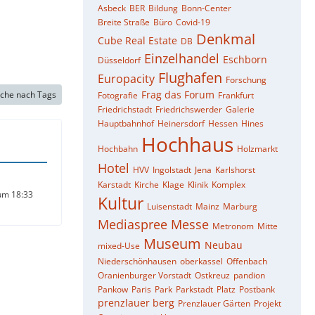
Asbeck
BER
Bildung
Bonn-Center
Breite Straße
Büro
Covid-19
Denkmal
Cube Real Estate
DB
Einzelhandel
Eschborn
Düsseldorf
Flughafen
Europacity
Forschung
Frag das Forum
che nach Tags
Fotografie
Frankfurt
Friedrichstadt
Friedrichswerder
Galerie
Hauptbahnhof
Heinersdorf
Hessen
Hines
Hochhaus
Hochbahn
Holzmarkt
Hotel
HVV
Ingolstadt
Jena
Karlshorst
Karstadt
Kirche
Klage
Klinik
Komplex
um 18:33
Kultur
Luisenstadt
Mainz
Marburg
Mediaspree
Messe
Metronom
Mitte
Museum
Neubau
mixed-Use
Niederschönhausen
oberkassel
Offenbach
Oranienburger Vorstadt
Ostkreuz
pandion
Pankow
Paris
Park
Parkstadt
Platz
Postbank
prenzlauer berg
Prenzlauer Gärten
Projekt