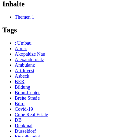
Inhalte
Themen
1
Tags
; Umbau
Abriss
Akopalüze Nau
Alexanderplatz
Ambulanz
Art-Invest
Asbeck
BER
Bildung
Bonn-Center
Breite Straße
Büro
Covid-19
Cube Real Estate
DB
Denkmal
Düsseldorf
Einzelhandel