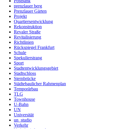
Postbank
prenzlauer berg
Prenzlauer Gärten
Projekt
Quartiersentwicklung
Rekonstruktion
Revaler Straße
Revitalisierung
Richtlinien
Rückspiegel Frankfurt
Schule
Spekulierstrang
Sport
Stadtentwicklungsgebiet
Stadtschloss
Sternbrücke
Städtebaulicher Rahmenplan
Temporärbau
TLG
Townhouse
U-Bahn
UN
Universität
un_studio
Verkehr