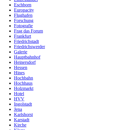
Eschborn
Europacity
Flughafen
Forschung
Fotografie
Frag das Forum
Frankfurt
Friedrichstadt
Friedrichswerder
Galerie
Hauptbahnhof
Heinersdorf
Hessen
Hines
Hochbahn
Hochhaus
Holzmarkt
Hotel
HVV
Ingolstadt
Jena
Karlshorst
Karstadt
Kirche