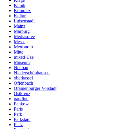
Klage
Klinik
Komplex
Kultur
Luisenstadt
Mainz
Marburg
Mediaspree
Messe
Metronom
Mitte
mixed-Use
Museum
Neubau
Niederschönhausen
oberkassel
Offenbach
Oranienburger Vorstadt
Ostkreuz
pandion
Pankow
Paris
Park
Parkstadt
Platz