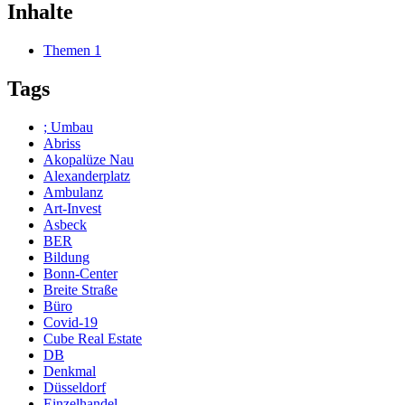
Inhalte
Themen
1
Tags
; Umbau
Abriss
Akopalüze Nau
Alexanderplatz
Ambulanz
Art-Invest
Asbeck
BER
Bildung
Bonn-Center
Breite Straße
Büro
Covid-19
Cube Real Estate
DB
Denkmal
Düsseldorf
Einzelhandel