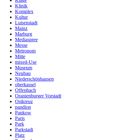
Klage
Klinik
Komplex
Kultur
Luisenstadt
Mainz
Marburg
Mediaspree
Messe
Metronom
Mitte
mixed-Use
Museum
Neubau
Niederschönhausen
oberkassel
Offenbach
Oranienburger Vorstadt
Ostkreuz
pandion
Pankow
Paris
Park
Parkstadt
Platz