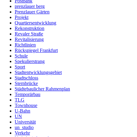
Postbank
prenzlauer berg
Prenzlauer Gärten
Projekt
Quartiersentwicklung
Rekonstruktion
Revaler Straße
Revitalisierung
Richtlinien
Rückspiegel Frankfurt
Schule
Spekulierstrang
Sport
Stadtentwicklungsgebiet
Stadtschloss
Sternbrücke
Städtebaulicher Rahmenplan
Temporärbau
TLG
Townhouse
U-Bahn
UN
Universität
un_studio
Verkehr