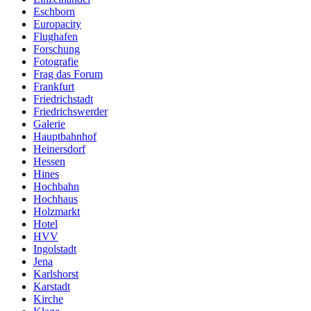
Eschborn
Europacity
Flughafen
Forschung
Fotografie
Frag das Forum
Frankfurt
Friedrichstadt
Friedrichswerder
Galerie
Hauptbahnhof
Heinersdorf
Hessen
Hines
Hochbahn
Hochhaus
Holzmarkt
Hotel
HVV
Ingolstadt
Jena
Karlshorst
Karstadt
Kirche