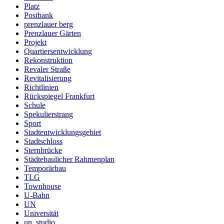
Platz
Postbank
prenzlauer berg
Prenzlauer Gärten
Projekt
Quartiersentwicklung
Rekonstruktion
Revaler Straße
Revitalisierung
Richtlinien
Rückspiegel Frankfurt
Schule
Spekulierstrang
Sport
Stadtentwicklungsgebiet
Stadtschloss
Sternbrücke
Städtebaulicher Rahmenplan
Temporärbau
TLG
Townhouse
U-Bahn
UN
Universität
un_studio