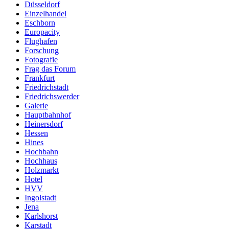
Düsseldorf
Einzelhandel
Eschborn
Europacity
Flughafen
Forschung
Fotografie
Frag das Forum
Frankfurt
Friedrichstadt
Friedrichswerder
Galerie
Hauptbahnhof
Heinersdorf
Hessen
Hines
Hochbahn
Hochhaus
Holzmarkt
Hotel
HVV
Ingolstadt
Jena
Karlshorst
Karstadt