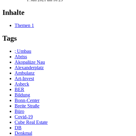
Inhalte
Themen
1
Tags
; Umbau
Abriss
Akopalüze Nau
Alexanderplatz
Ambulanz
Art-Invest
Asbeck
BER
Bildung
Bonn-Center
Breite Straße
Büro
Covid-19
Cube Real Estate
DB
Denkmal