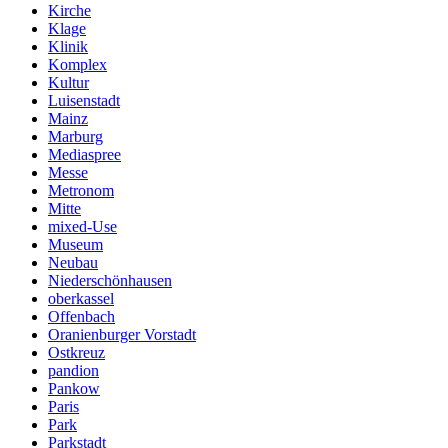
Kirche
Klage
Klinik
Komplex
Kultur
Luisenstadt
Mainz
Marburg
Mediaspree
Messe
Metronom
Mitte
mixed-Use
Museum
Neubau
Niederschönhausen
oberkassel
Offenbach
Oranienburger Vorstadt
Ostkreuz
pandion
Pankow
Paris
Park
Parkstadt