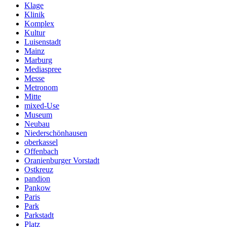
Klage
Klinik
Komplex
Kultur
Luisenstadt
Mainz
Marburg
Mediaspree
Messe
Metronom
Mitte
mixed-Use
Museum
Neubau
Niederschönhausen
oberkassel
Offenbach
Oranienburger Vorstadt
Ostkreuz
pandion
Pankow
Paris
Park
Parkstadt
Platz