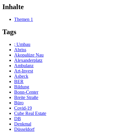
Inhalte
Themen
1
Tags
; Umbau
Abriss
Akopalüze Nau
Alexanderplatz
Ambulanz
Art-Invest
Asbeck
BER
Bildung
Bonn-Center
Breite Straße
Büro
Covid-19
Cube Real Estate
DB
Denkmal
Düsseldorf