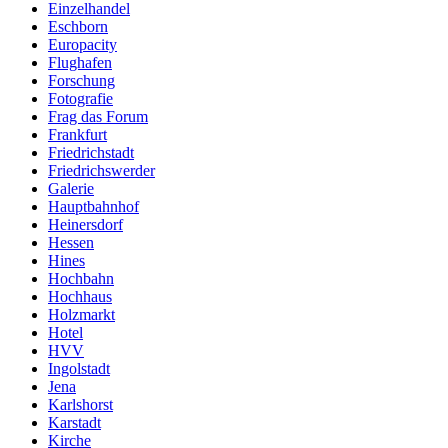
Einzelhandel
Eschborn
Europacity
Flughafen
Forschung
Fotografie
Frag das Forum
Frankfurt
Friedrichstadt
Friedrichswerder
Galerie
Hauptbahnhof
Heinersdorf
Hessen
Hines
Hochbahn
Hochhaus
Holzmarkt
Hotel
HVV
Ingolstadt
Jena
Karlshorst
Karstadt
Kirche