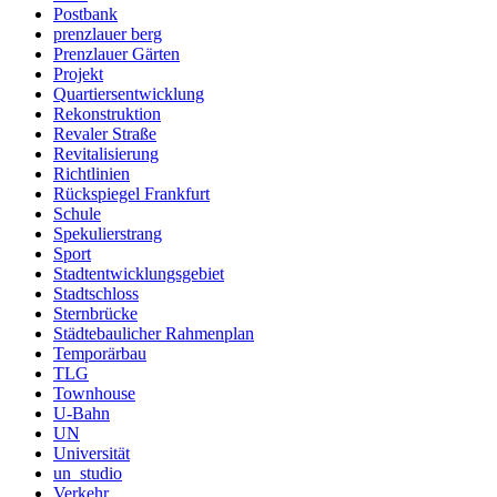
Postbank
prenzlauer berg
Prenzlauer Gärten
Projekt
Quartiersentwicklung
Rekonstruktion
Revaler Straße
Revitalisierung
Richtlinien
Rückspiegel Frankfurt
Schule
Spekulierstrang
Sport
Stadtentwicklungsgebiet
Stadtschloss
Sternbrücke
Städtebaulicher Rahmenplan
Temporärbau
TLG
Townhouse
U-Bahn
UN
Universität
un_studio
Verkehr