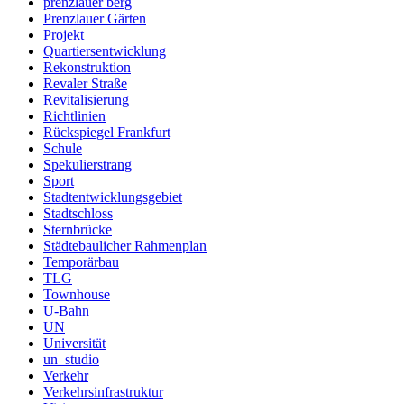
prenzlauer berg
Prenzlauer Gärten
Projekt
Quartiersentwicklung
Rekonstruktion
Revaler Straße
Revitalisierung
Richtlinien
Rückspiegel Frankfurt
Schule
Spekulierstrang
Sport
Stadtentwicklungsgebiet
Stadtschloss
Sternbrücke
Städtebaulicher Rahmenplan
Temporärbau
TLG
Townhouse
U-Bahn
UN
Universität
un_studio
Verkehr
Verkehrsinfrastruktur