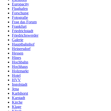
Europacity
Flughafen
Forschung
Fotografie
Frag das Forum
Frankfurt
Friedrichstadt
Friedrichswerder
Galerie
Hauptbahnhof
Heinersdorf
Hessen
Hines
Hochbahn
Hochhaus
Holzmarkt
Hotel
HVV
Ingolstadt
Jena
Karlshorst
Karstadt
Kirche
Klage