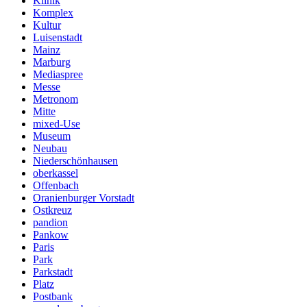
Klinik
Komplex
Kultur
Luisenstadt
Mainz
Marburg
Mediaspree
Messe
Metronom
Mitte
mixed-Use
Museum
Neubau
Niederschönhausen
oberkassel
Offenbach
Oranienburger Vorstadt
Ostkreuz
pandion
Pankow
Paris
Park
Parkstadt
Platz
Postbank