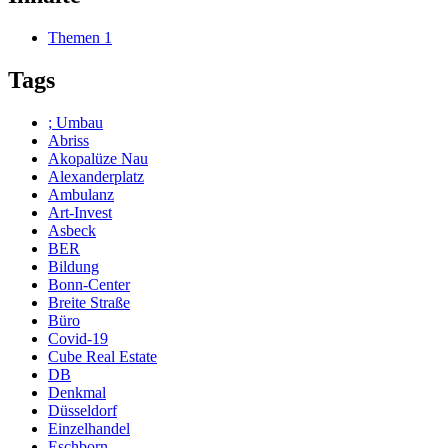
Themen
1
Tags
; Umbau
Abriss
Akopalüze Nau
Alexanderplatz
Ambulanz
Art-Invest
Asbeck
BER
Bildung
Bonn-Center
Breite Straße
Büro
Covid-19
Cube Real Estate
DB
Denkmal
Düsseldorf
Einzelhandel
Eschborn