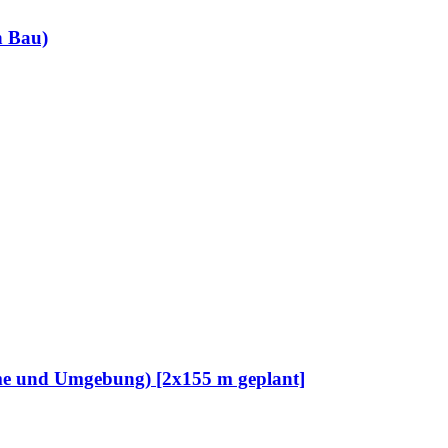
n Bau)
me und Umgebung) [2x155 m geplant]