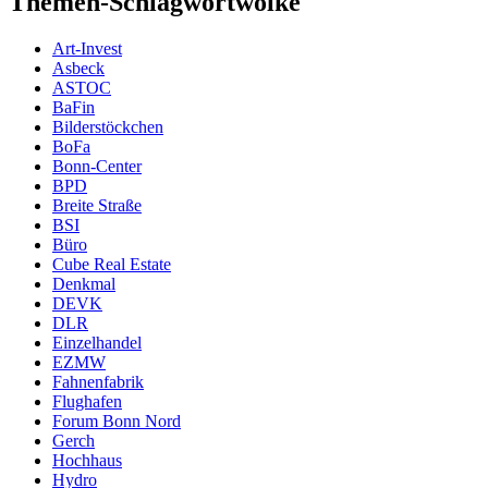
Themen-Schlagwortwolke
Art-Invest
Asbeck
ASTOC
BaFin
Bilderstöckchen
BoFa
Bonn-Center
BPD
Breite Straße
BSI
Büro
Cube Real Estate
Denkmal
DEVK
DLR
Einzelhandel
EZMW
Fahnenfabrik
Flughafen
Forum Bonn Nord
Gerch
Hochhaus
Hydro