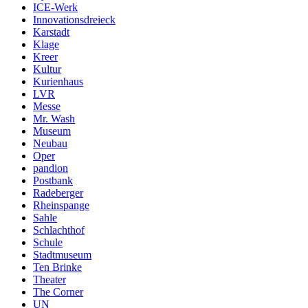
ICE-Werk
Innovationsdreieck
Karstadt
Klage
Kreer
Kultur
Kurienhaus
LVR
Messe
Mr. Wash
Museum
Neubau
Oper
pandion
Postbank
Radeberger
Rheinspange
Sahle
Schlachthof
Schule
Stadtmuseum
Ten Brinke
Theater
The Corner
UN