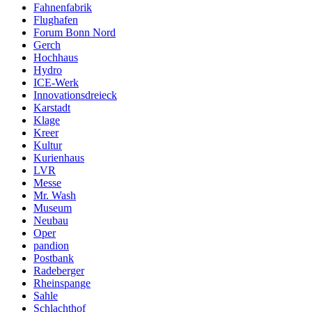
Fahnenfabrik
Flughafen
Forum Bonn Nord
Gerch
Hochhaus
Hydro
ICE-Werk
Innovationsdreieck
Karstadt
Klage
Kreer
Kultur
Kurienhaus
LVR
Messe
Mr. Wash
Museum
Neubau
Oper
pandion
Postbank
Radeberger
Rheinspange
Sahle
Schlachthof